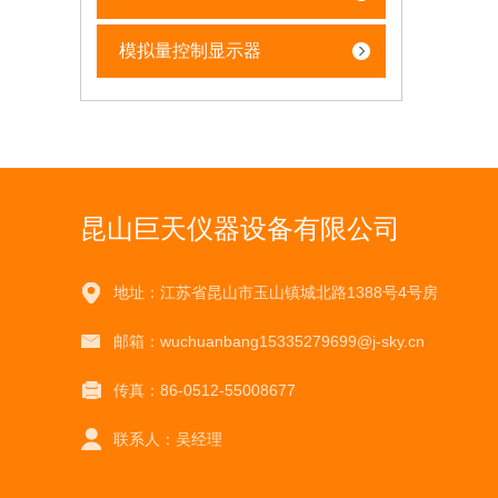
模拟量控制显示器
昆山巨天仪器设备有限公司
地址：江苏省昆山市玉山镇城北路1388号4号房
邮箱：wuchuanbang15335279699@j-sky.cn
传真：86-0512-55008677
联系人：吴经理