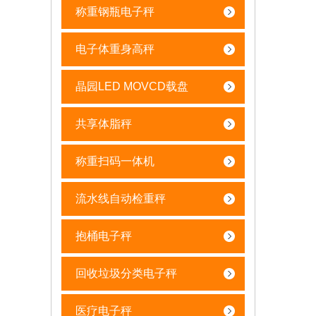
称重钢瓶电子秤
电子体重身高秤
晶园LED MOVCD载盘
共享体脂秤
称重扫码一体机
流水线自动检重秤
抱桶电子秤
回收垃圾分类电子秤
医疗电子秤