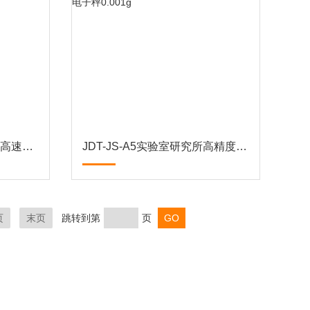
JDT-CZ-A30食品厂流水线高速动态检重秤不合格报警
JDT-JS-A5实验室研究所高精度分析天平电子秤0.001g
页
末页
跳转到第
页