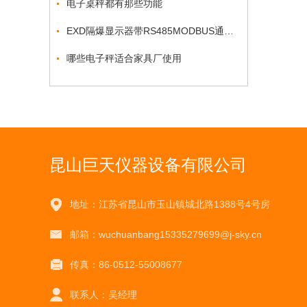
电子桌秤都有那些功能
EXD隔爆显示器带RS485MODBUS通讯RTU协议
哪些电子秤适合家具厂使用
昆山巨天仪器设备有限公司
地址：江苏省昆山市玉山镇城北路1388号4号房
邮箱：wuchuanbang15335279699@j-sky.cn
传真：86-0512-55008677
联系人：吴经理