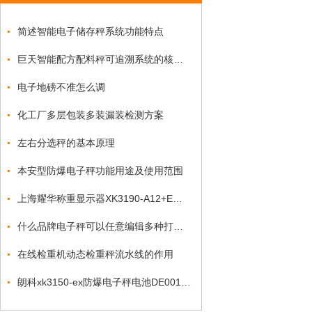
简述智能电子储存秤系统功能特点
巨天智能配方配料秤可追溯系统的核心功能优势
电子地磅不准怎么调
化工厂多层包装多装漏装检测方案
左右分选秤的基本原理
本安型防爆电子秤功能用途及使用范围
上海耀华称重显示器XK3190-A12+E校正方法知晓
什么品牌电子秤可以任意编辑多种打印格式信息？
在线检重机动态检重秤流水线的作用
朗科xk3150-ex防爆电子秤电池DE001哪里有卖吗？