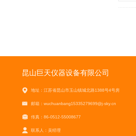
昆山巨天仪器设备有限公司
地址：江苏省昆山市玉山镇城北路1388号4号房
邮箱：wuchuanbang15335279699@j-sky.cn
传真：86-0512-55008677
联系人：吴经理