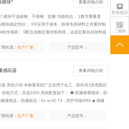
重模块*
查看详细介绍
联系电话
块* 模块可选碳钢、不锈钢、防爆 功能特点： 1数字重量显
装模块稳定性好； 3可应用于液体，粉体等原材料之存量控制
二维码
或4组传感器； 5配合选购定量控制系统，达成定量自动加料或
防爆型规格供选购； 7安装在桶槽地部的称重模块的
厂商性质：
生产厂家
产品型号：
称重感应器
查看详细介绍
应器 系统介绍 本称重系统广泛应用于化工、医药等2类危险区
6，供电方式：交流220V 系统配置如下： ◆ 防爆称重模块：防
 防爆接线盒：防爆标志：Ex ia IIC T4，防护等级IP65 ◆ 隔爆
厂商性质：
生产厂家
产品型号：