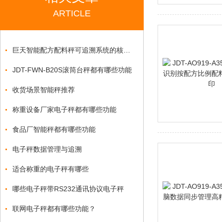
ARTICLE
巨天智能配方配料秤可追溯系统的核心功能优势
JDT-FWN-B20S滚筒台秤都有哪些功能
收货场景智能秤推荐
称重设备厂家电子秤都有哪些功能
食品厂智能秤都有哪些功能
电子秤数据管理与追溯
适合称重的电子秤有哪些
哪些电子秤带RS232通讯协议电子秤
联网电子秤都有哪些功能？