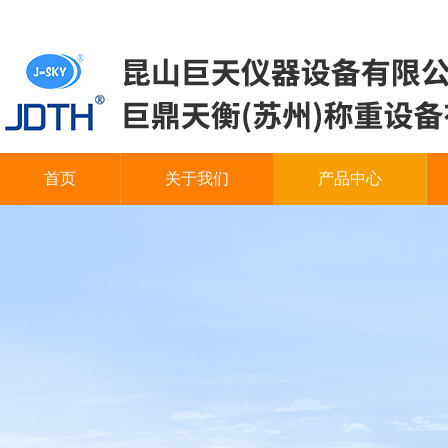
首页
关于我们
产品中心