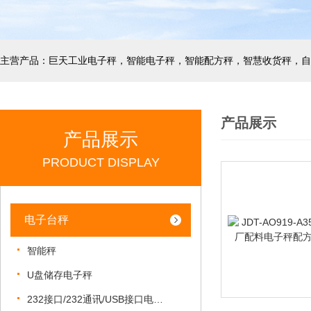
产品展示
产品展示
PRODUCT DISPLAY
电子台秤
智能秤
U盘储存电子秤
232接口/232通讯/USB接口电子秤