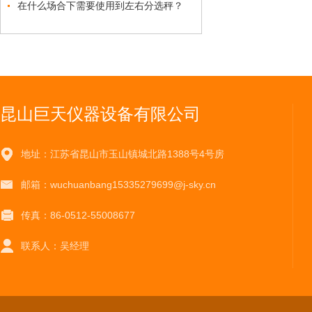
在什么场合下需要使用到左右分选秤？
昆山巨天仪器设备有限公司
地址：江苏省昆山市玉山镇城北路1388号4号房
邮箱：wuchuanbang15335279699@j-sky.cn
传真：86-0512-55008677
联系人：吴经理