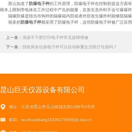
那么知道了
防爆电子秤
的工作原理，防爆电子秤在控制前提这方面有
根本上限制带电体在工作过程中产生的能量，在发生意外时不会引爆爆炸
隔爆防爆是指当吊钩秤的隔爆箱内部或者外部发生爆炸时能够阻隔爆炸
很多的
防爆电子秤
都采用了防爆电子秤，这些防爆电子秤被广泛应用
上一条：
浅谈不干胶打印电子秤常见故障维修
下一条：
回收厨余垃圾电子秤可以自动称重生活医疗垃圾吗？
昆山巨天仪器设备有限公司
地址：江苏省昆山市玉山镇城北路1388号4号房
邮箱：wuchuanbang15335279699@j-sky.cn