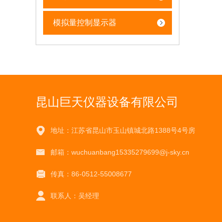
模拟量控制显示器
昆山巨天仪器设备有限公司
地址：江苏省昆山市玉山镇城北路1388号4号房
邮箱：wuchuanbang15335279699@j-sky.cn
传真：86-0512-55008677
联系人：吴经理