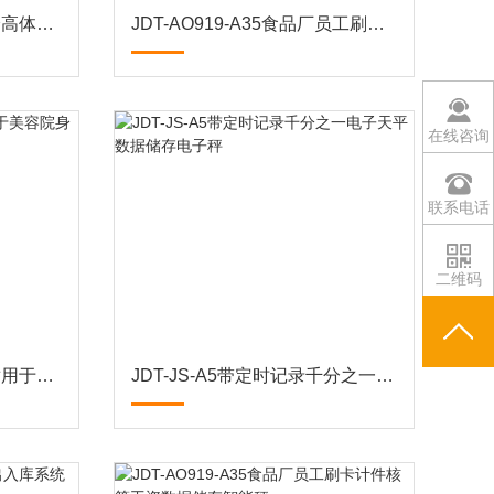
JDT-JT-918c巨天超声波身高体重称带数据连接APP系统
JDT-AO919-A35食品厂员工刷卡计件数据传输连接电脑智能秤
在线咨询
联系电话
二维码
JDT-JT-918c带蓝牙连接适用于美容院身秤超声波体重秤
JDT-JS-A5带定时记录千分之一电子天平数据储存电子秤