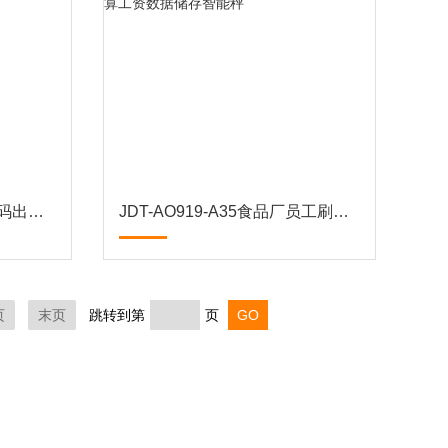
JDT-AO919-A35厂库带扫码出入库系统电子台秤打印标签报警
JDT-AO919-A35食品厂员工刷卡计件核算工资数据储存智能秤
页
末页
跳转到第
页