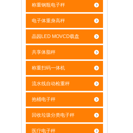
称重钢瓶电子秤
电子体重身高秤
晶园LED MOVCD载盘
共享体脂秤
称重扫码一体机
流水线自动检重秤
抱桶电子秤
回收垃圾分类电子秤
医疗电子秤