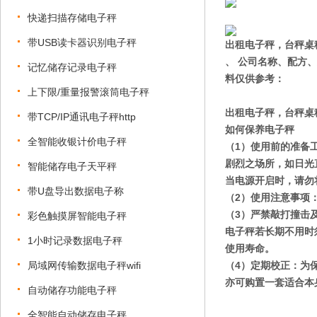
快递扫描存储电子秤
带USB读卡器识别电子秤
出租电子秤，台秤桌
、 公司名称、配方
记忆储存记录电子秤
料仅供参考：
上下限/重量报警滚筒电子秤
出租电子秤，台秤桌
带TCP/IP通讯电子秤http
如何保养电子秤
全智能收银计价电子秤
（1）使用前的准备
剧烈之场所，如日光
智能储存电子天平秤
当电源开启时，请勿
带U盘导出数据电子称
（2）使用注意事项
（3）严禁敲打撞击
彩色触摸屏智能电子秤
电子秤若长期不用时
1小时记录数据电子秤
使用寿命。
局域网传输数据电子秤wifi
（4）定期校正：为
亦可购置一套适合本
自动储存功能电子秤
全智能自动储存电子秤