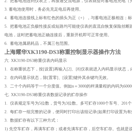
2. 把蓄电池连到仪表上，再接通交流电源，仪表就会对蓄电池充电（
3. 蓄电池使用时，务必先充足电后再使用。
4. 蓄电池连接线上标有红色的插头为正（+），与蓄电池正极相连；
5. 把蓄电池正负极性接反或短路均可能使仪表的直流自恢复保险丝断
电池，这时把蓄电池正确连接后，重新开机即可正常使用。
6. 蓄电池属易耗品，不属三包范围。
上海耀华
XK3190-DS3称重控制显示器操作方法
六. XK3190-DS3称重仪表内码显示
1. 在称重状态下，按[设置]再输入[2]、[8]仪表就进入内码显示状
2. 在内码显示状态，除[置零]、[设置]键外其余键均无效。
3. 二十个内码等于一个分度值。例如n＝3000的秤满量程的内码为6000
七. XK3190-DS3称重仪表数据记录的贮存操作
1. 仪表规定车号为5位数，货号为3位数。多可贮存1000个车号、201
2. 每贮存一组完整的记录，便同时打印出该组记录(如果打印设置为有
3. 数据贮存有以下三种方式：
1) 先空车贮存，再满车贮存；或者先满车贮存，后空车贮存。也就是