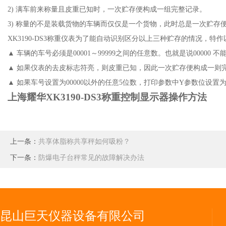
2) 满车前来称量且皮重已知时，一次贮存便构成一组完整记录。
3) 称量的不是装载货物的车辆而仅仅是一个货物，此时总是一次贮存
XK3190-DS3称重仪表为了能自动识别区分以上三种贮存的情况，特
▲ 车辆的车号必须是00001～99999之间的任意数。也就是说000
▲ 如果仪表的去皮标志符亮，则皮重已知，因此一次贮存便构成一则
▲ 如果车号设置为00000以外的任意5位数，打印参数中Y参数位
上海耀华
XK3190-DS3称重控制显示器操作方法
上一条：
共享体脂称共享秤如何吸粉？
下一条：
防爆电子台秤常见的故障解决办法
昆山巨天仪器设备有限公司