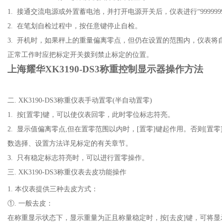
1. 接通交流电源或外置蓄电池，并打开电源开关后，仪表进行“9999999
2. 在笔划自检过程中，按任意键停止自检。
3. 开机时，如果秤上的重量偏离零点，但仍在设置的范围内，仪表
正常工作时应把标定开关拨到禁止标定的位置。
上海耀华
XK3190-DS3称重控制显示器操作方法
二. XK3190-DS3称重仪表手动置零(半自动置零)
1. 按[置零]键，可以使仪表回零，此时零位标志符亮。
2. 显示值偏离零点,但在置零范围以内时，[置零]键起作用。否则[置
数选择、设置方法详见标定的有关章节。
3. 只有稳定标志符亮时，可以进行置零操作。
三. XK3190-DS3称重仪表去皮功能操作
1. 本仪表提供三种去皮方式：
①. 一般去皮：
在称重显示状态下，显示重量为正且称量稳定时，按[去皮]键，可将