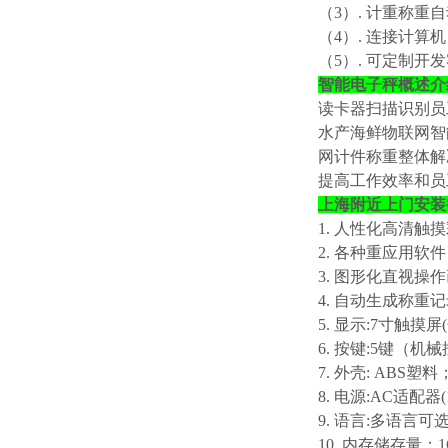
（
3）. 计重称
（
4）. 连接计
（
5）. 可定制开
智能电子秤概述介
读卡器扫描识别员
水产海鲜物联网智
网计件称重整体解
提高工作效率和员
上海附近上门安装
1. 人性化高清触
2. 各种重应用
3. 图形化直视操
4. 自动生成称重
5. 显示:7寸触摸屏
6. 按键:5键（
7. 外壳: ABS塑料
8. 电源:AC适配器(
9. 语言:多语言可
10. 内存储存量：