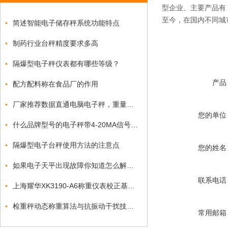
型企业、主要产品有
至今，在国内不同城
简述智能电子储存秤系统功能特点
制药行业台秤精度要求多高
隔爆型电子秤仪表都有哪些等级？
产品
配方配料称在食品厂的作用
厂家推荐数据直通电脑电子秤，重量可自动上传PC端电子秤
您的单位
什么品牌型号的电子秤带4-20MA信号输出功能?巨天仪器为您揭晓
隔爆型电子台秤使用方法的注意点
您的姓名
如果电子天平出现故障你知道怎么解决吗
联系电话
上海耀华XK3190-A6称重仪表校正基本方法
检重秤动态称重算法与抗振动干扰技术突破
常用邮箱