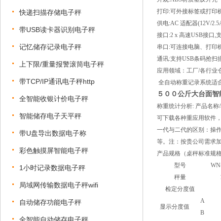
打印:可外接标签或打印
快递扫描存储电子秤
供电:AC 适配器(12V/
带USB读卡器识别电子秤
接口:2 x 高速USB接口,
记忆储存记录电子秤
串口:可连接电脑、打印
通讯:支持USB条码抢扫
上下限/重量报警滚筒电子秤
应用领域：工厂/各行业
带TCP/IP通讯电子秤http
全自动称重记录系统适合
５００公斤大台面智
全智能收银计价电子秤
称重统计分析: 产品名称/
智能储存电子天平秤
可下载各种重应用软件
一代与二代的区别：操作
带U盘导出数据电子称
等。注：按贵公司需求
彩色触摸屏智能电子秤
产品规格
（桌秤标准规
型号
WN
1小时记录数据电子秤
秤量
局域网传输数据电子秤wifi
检定分度值
A
自动储存功能电子秤
显示分度值
B
全智能自动储存电子秤