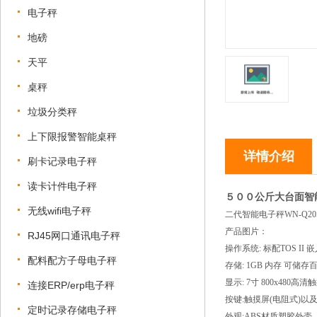
电子秤
地磅
天平
桌秤
垃圾分类秤
上下限报警智能桌秤
详情介绍
刷卡记录电子秤
读卡计件电子秤
５００公斤大台面智
无线wifi电子秤
二代智能电子秤
WN-Q2
产品图片：
RJ45网口通讯电子秤
操作系统: 标配TOS II
配料配方子母电子秤
存储: 1GB 内存 可储
显示: 7寸 800x48
连接ERP/erp电子秤
按键:触摸屏(电阻式)以
定时记录存储电子秤
外观:ABS材质塑胶外壳