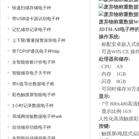
快递扫描存储电子秤
带USB读卡器识别电子秤
废弃物称重数据W
JDTH-A8电子
记忆储存记录电子秤
操作系统
:
上下限/重量报警滚筒电子秤
· 标配
安卓
嵌入式
带TCP/IP通讯电子秤http
· 可选WIN CE
处理器和储存
:
全智能收银计价电子秤
·
CPU
A9
智能储存电子天平秤
·
内存
1GB
·
闪存
8GB
带U盘导出数据电子称
·
可同时储存
30
彩色触摸屏智能电子秤
显示
:
· 7寸 800x480
1小时记录数据电子秤
·
显示比例
16:9
局域网传输数据电子秤wifi
人性化高清触摸彩
按键
:
自动储存功能电子秤
· 触摸屏(电阻式
全智能自动储存电子秤