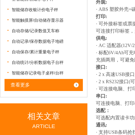
外观
:
· ABS 塑
胶
外壳
+
智能储存收银计价电子秤
打印
:
智能触摸屏/自动储存显示器
· 可外接标签或票
自动存储/记录数值叉车称
可连接打印标签，
供电
:
自动记录/保存数据电子地磅
· AC 适配器(12V/2
自动保存/累计重量电子秤
· 标配6V/4Ah可
充插两用，可避免
自动统计/分析数据电子台秤
接口
:
智能储存记录电子桌秤/台秤
· 2 x 高速USB
· 2 x RS232接口(
查看更多
·
可连接电脑、打
串口
:
可连接电脑、打印
选配：
相关文章
可选配内置读卡功
通讯
:
ARTICLE
· 支持USB条码抢