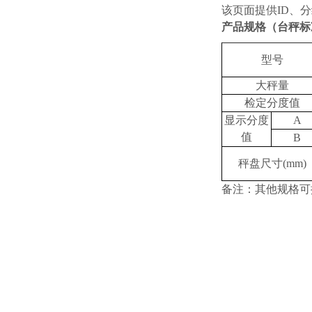
该页面提供
ID、
产品规格
（台秤标
型号
大秤量
检定分度值
显示分度
A
值
B
秤盘尺寸(mm)
备注：其他规格可