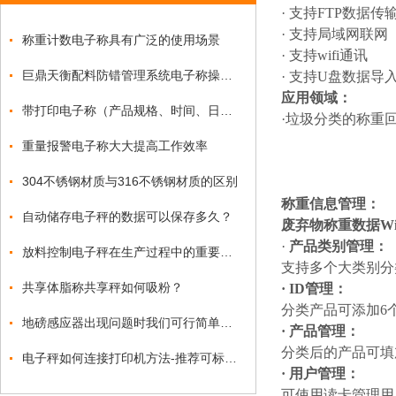
· 支持FTP数据传
· 支持局域网联网
称重计数电子称具有广泛的使用场景
·
支持
wifi通讯
巨鼎天衡配料防错管理系统电子称操作流程
· 支持U盘数据导
应用领域：
带打印电子称（产品规格、时间、日期、序号、编号）
·
垃圾分类的称重
重量报警电子称大大提高工作效率
304不锈钢材质与316不锈钢材质的区别
称重信息管理：
自动储存电子秤的数据可以保存多久？
废弃物称重数据W
·
产品类别管理：
放料控制电子秤在生产过程中的重要性及优势
支持多个大类别分
共享体脂称共享秤如何吸粉？
·
ID管理：
分类产品可添加
6
地磅感应器出现问题时我们可行简单的维修
·
产品管理：
分类后的产品可填
电子秤如何连接打印机方法-推荐可标签打印的电子秤
·
用户管理：
可使用读卡管理用