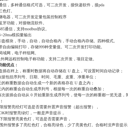
口通信，多种通信格式可选，可二次开发，接快递软件，接pda
展三色灯。
展继电器，可二次开发定量包装控制程序
展蓝牙功能，对接物流软件。
485通信
，
支持
modbus协议。
4~20ma模拟量输出
展U盘模块，手动，自动，自动合格内，手动合格内存储。四种模式。
展带自由编辑打印，存储999种变量值。可二次开发打印功能。
张局域网，电子秤组网。
扩展外网远程控制电子称功能，支持二次开发，项目定做。
功能优点：
U 盘插在秤上，称重时数据将自动存储在 U 盘上，可设置时间自动记录；
数据包括序列号、日期、时间、毛重、皮重、净重单位；
天的称重数据会自动生成一个新的表格存在 U 盘之内；
天内的称重会自动生成序列号，根据每一次的称重自动叠加；
盘每次拔插会自动从 0 开始重新生成序列号，使每一次的称重都一览无遗，
：
限报警亮经灯可选是否需要外置声音报警（超出报警），
OK时报警亮绿灯，一般是声音提示，
下限报警亮黄色灯，可选是否需要声音，
围外报警多了亮红色灯，合格亮绿色，少了亮黄色灯。合格时没声音提示