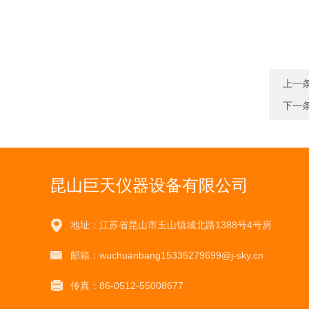
上一
下一
昆山巨天仪器设备有限公司
地址：江苏省昆山市玉山镇城北路1388号4号房
邮箱：wuchuanbang15335279699@j-sky.cn
传真：86-0512-55008677