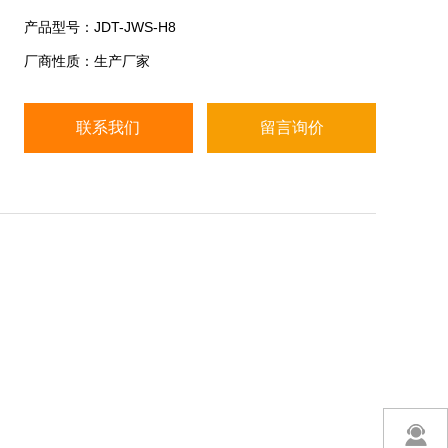
产品型号：JDT-JWS-H8
● 预扣皮重功能, 重量累加功能
厂商性质：生产厂家
● 6V/4Ah铅酸充电电池或交流220VAC供电
联系我们
留言询价
● LED/LCD6位液晶显示+背光