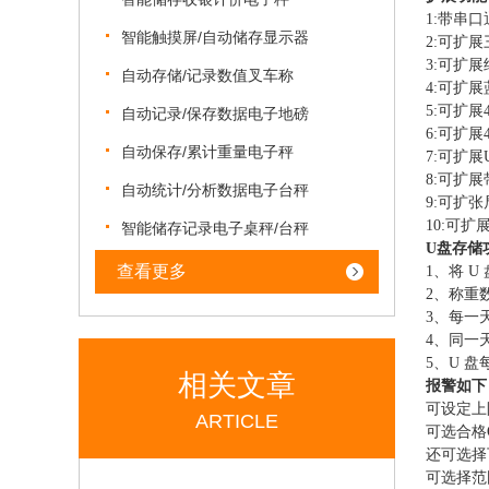
1:带串
智能触摸屏/自动储存显示器
2:可扩
3:可扩
自动存储/记录数值叉车称
4:可扩
5:可扩展
自动记录/保存数据电子地磅
6:可扩展
自动保存/累计重量电子秤
7:可扩
8:可扩
自动统计/分析数据电子台秤
9:可扩
10:可
智能储存记录电子桌秤/台秤
U盘存储
查看更多
1、将 
2、称重
3、每一
4、同一
5、U 
相关文章
报警如下
可设定上
ARTICLE
可选合格
还可选择
可选择范