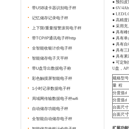
● 预扣
带USB读卡器识别电子秤
● 6V/
● LED
记忆储存记录电子秤
● 高精度
● 采用
上下限/重量报警滚筒电子秤
● 具有
带TCP/IP通讯电子秤http
● 具有
● 具有
全智能收银计价电子秤
● 具有三
● 具有
智能储存电子天平秤
●
可定制
带U盘导出数据电子称
U盘，A
规格型号
彩色触摸屏智能电子秤
量
程
1小时记录数据电子秤
分度值
d
局域网传输数据电子秤wifi
分度值
d
台面尺寸
自动储存功能电子秤
台面尺
全智能自动储存电子秤
扩展
功能
智能储存收银计价电子秤