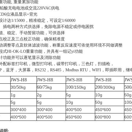
皮重功能, 重量累加功能
4Ah铅酸充电电池或交流220VAC供电
/LCD6位液晶显示+背光
设计达1/15000，精准稳定，可设定1/60000
充、插电两种方式供选择，免除电源不稳定或停电困扰
峰值、稳定、手动暂留功能，可供选择
单点校正及三点校正功能，确保精准度
自动调整零点及软体滤波功能，称重反应速度可依使用环境不同做调整
段式HI-OK-LO重量功能，并具有一组记yi功能
累计功能并可以逐笔显示及消除功能
外配标签打印机，微型打印机，碳带打印机，
三色
灯，扫描枪，
PP，蓝牙
，
大屏幕，
RS232，RS485
，
Modbus
RTU
，
WIFI
，
即插即用，继
JWS-H8
JWS-H8
JWS-H8
JWS-H8
JW
5
60
75
100/
200/
500
30/
0kg
/
kg
150kg
300kg
1g
2g
5g
10g
50g
5g
5g
10g
50g
100
300*400
300*400
400*500
450*600
450
寸
400*500
400*500
450*600
600*800
600
说明
: