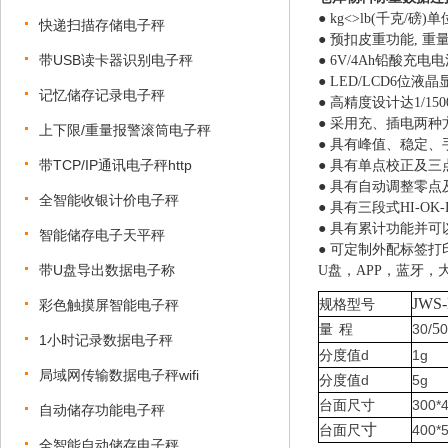
● kg<>lb(千克/磅)
快递扫描存储电子秤
● 预扣皮重功能, 重
带USB读卡器识别电子秤
● 6V/4Ah铅酸充电
● LED/LCD6位液
记忆储存记录电子秤
● 高精度设计达1/15
● 采用充、插电两
上下限/重量报警滚筒电子秤
● 具有峰值、稳定
带TCP/IP通讯电子秤http
● 具有单点校正及
● 具有自动调整零
全智能收银计价电子秤
● 具有三段式HI-O
● 具有累计功能并
智能储存电子天平秤
●
可定制外配标签打
带U盘导出数据电子称
U盘，APP，蓝牙
，
JWS
规格型号
彩色触摸屏智能电子秤
5
量
程
30/
0
1小时记录数据电子秤
分度值
d
1g
局域网传输数据电子秤wifi
分度值
d
5g
台面尺寸
300*
自动储存功能电子秤
寸
台面尺
400*
全智能自动储存电子秤