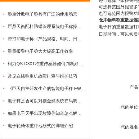
还可选择下限报警亮
可选择范围外报警多
也可选范围内报警功
称重计数电子称具有广泛的使用场景
仓库物料称重数据连
巨鼎天衡配料防错管理系统电子称操作流程
电子秤的重量数据打
日期时间，可以实质
带打印电子称（产品规格、时间、日期、序号、编号）
重量报警电子称大大提高工作效率
柯力QS-D30T称重传感器如何判断好坏？
常见在线称重机故障排查与维护技巧
产品
《巨天自主研发生产的智能电子秤 FWN-B20S：精准与智能的结合》
电子秤是否可以对接金蝶系统扫码调取产品信息
您的单位
如果电子天平出现故障你知道怎么解决吗
电子轮椅体重秤地磅式的详细介绍
您的姓名