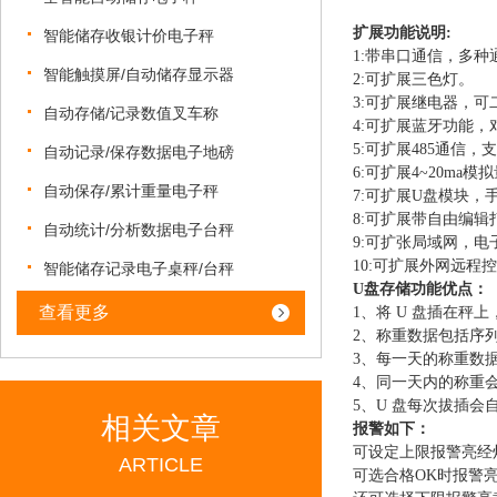
扩展
功能说明
:
智能储存收银计价电子秤
1:带串口通信，多种
智能触摸屏/自动储存显示器
2:可扩展三色灯。
3:可扩展继电器，
自动存储/记录数值叉车称
4:可扩展蓝牙功能，
5:可扩展485通信
，
支
自动记录/保存数据电子地磅
6:可扩展4~20ma模
自动保存/累计重量电子秤
7:可扩展U盘模块
8:可扩展带自由编辑
自动统计/分析数据电子台秤
9:可扩张局域网，电
10:可扩展外网远
智能储存记录电子桌秤/台秤
U盘存储功能优点：
查看更多
1、将 U 盘插在秤
2、称重数据包括序
3、每一天的称重数据
4、同一天内的称重
5、U 盘每次拔插会
相关文章
报警如下：
可设定上限报警亮经
ARTICLE
可选合格
OK时报警