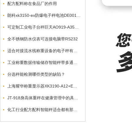
配方配料称在食品厂的作用
朗科xk3150-ex防爆电子秤电池DE001哪里有卖吗？
可定制工业电子台秤巨天AO919-A35多种通讯接口与物联网应用
全不锈钢防水仪表可连接电脑带RS232
适合对接流水线称重设备的电子秤有哪些
工业称重数据传输储存智能秤带多通讯协议电子秤
分选秤能检测哪些类型的缺陷？
上海耀华称重显示器XK3190-A12+E校正方法知晓
JT-918身高体重秤在健康管理中的具体应用有哪些？
化工行业配方配料智能秤适合都有那些功能