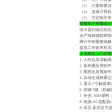
（
3）. 计重称
（
4）. 连接计
（
5）. 可定制开
智能电子秤概述介
读卡器扫描识别员
水产海鲜物联网智
网计件称重整体解
提高工作效率和员
太仓附近上门安装
1. 人性化高清触
2. 各种重应用
3. 图形化直视操
4. 自动生成称重
5. 显示:7寸触摸屏
6. 按键:5键（
7. 外壳: ABS塑料
8. 电源:AC适配器(
9. 语言:多语言可