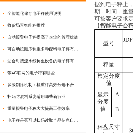
据到电子秤上，
期，时间，重
全智能化储存电子秤使用说明
可按客户要求
【
智能电子台
收货场景智能秤推荐
自动报警电子秤提高了企业的管理效益
JD
F
型号
可自动按顺序称重多种配料电子秤有操作视频吗？
适合对接流水线称重设备的电子秤有哪些
秤量
带4G联网的电子秤有哪些
检定分度
值
多级剔除机制：检重秤高效分选不合格品的关键
A
显示
扫码防混料系统适用哪些新行业
分度
值
重量报警电子称大大提高工作效率
B
电子秤是否可以扫码读取产品信息自动称重？
秤盘尺寸
3