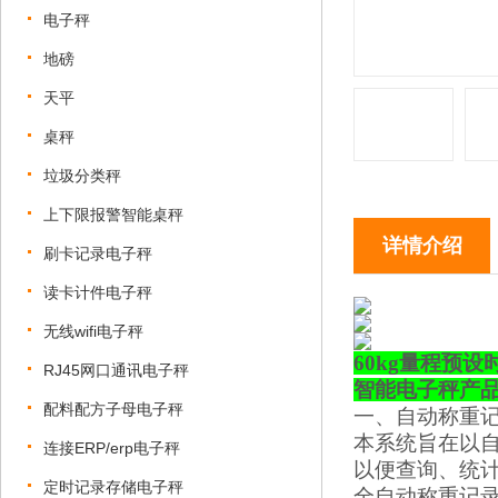
电子秤
地磅
天平
桌秤
垃圾分类秤
上下限报警智能桌秤
详情介绍
刷卡记录电子秤
读卡计件电子秤
无线wifi电子秤
60kg量程预
RJ45网口通讯电子秤
智能电子秤产
配料配方子母电子秤
一、自动称重
本系统旨在以
连接ERP/erp电子秤
以便查询、统
定时记录存储电子秤
全自动称重记