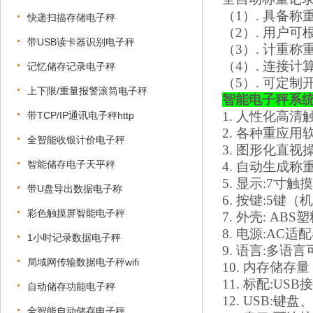
（
1）. 具备
快递扫描存储电子秤
（
2）. 用户
带USB读卡器识别电子秤
（
3）. 计重
（
4）. 连接
记忆储存记录电子秤
（
5）. 可定
上下限/重量报警滚筒电子秤
智能电子秤系
1. 人性化高
带TCP/IP通讯电子秤http
2. 各种重应
全智能收银计价电子秤
3. 图形化直
智能储存电子天平秤
4. 自动生成
5. 显示:7寸触
带U盘导出数据电子称
6. 按键:5
彩色触摸屏智能电子秤
7. 外壳: ABS
8. 电源:AC适配
1小时记录数据电子秤
9. 语言:多语
局域网传输数据电子秤wifi
10. 内存储存量
11. 标配:USB
自动储存功能电子秤
12. USB
全智能自动储存电子秤