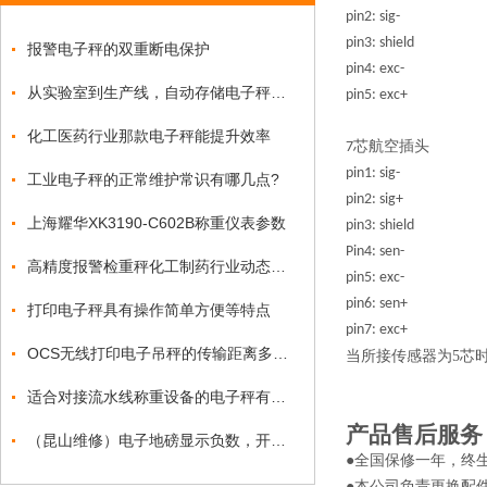
pin2: sig-
pin3: shield
报警电子秤的双重断电保护
pin4: exc-
从实验室到生产线，自动存储电子秤的多场景应用
pin5: exc+
化工医药行业那款电子秤能提升效率
7芯航空插头
pin1: sig-
工业电子秤的正常维护常识有哪几点?
pin2: sig+
上海耀华XK3190-C602B称重仪表参数
pin3: shield
Pin4: sen-
高精度报警检重秤化工制药行业动态称重解决方案
pin5: exc-
pin6: sen+
打印电子秤具有操作简单方便等特点
pin7: exc+
OCS无线打印电子吊秤的传输距离多远？
当所接传感器为5芯时，请
适合对接流水线称重设备的电子秤有哪些
产品售后服务
（昆山维修）电子地磅显示负数，开机数字自动往上跳是什么原因
●全国保修一年，终
●本公司负责更换配