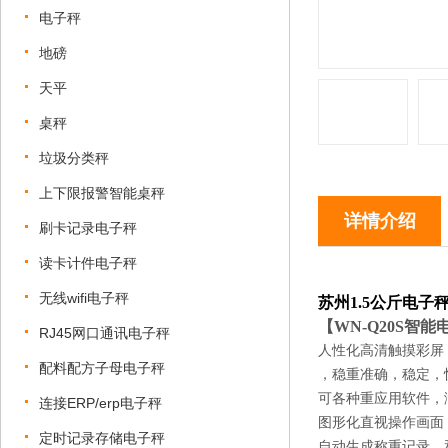
电子秤
地磅
天平
桌秤
垃圾分类秤
上下限报警智能桌秤
详情介绍
刷卡记录电子秤
读卡计件电子秤
无线wifi电子秤
苏州1.5公斤电
【
WN-Q20S
智能
RJ45网口通讯电子秤
人性化高清触摸彩屏
配料配方子母电子秤
，稳重准确，稳定，
可各种重应用软件，
连接ERP/erp电子秤
图形化直视操作画面
定时记录存储电子秤
自动生成称重记录，