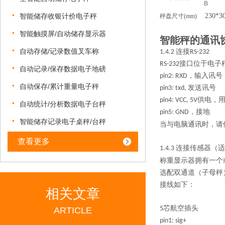
B
智能储存收银计价电子秤
2
30*3
秤盘尺寸(mm)
智能触摸屏/自动储存显示器
智能秤的通讯
自动存储/记录数值叉车称
1.4.2 连接RS-232
RS-232接口位于
自动记录/保存数据电子地磅
pin2: RXD，输入讯号
自动保存/累计重量电子秤
pin3: txd, 发送讯号
pin4: VCC, 5V
自动统计/分析数据电子台秤
pin5: GND，接地
智能储存记录电子桌秤/台秤
当与电脑通讯时，请使用对
查看更多
1.4.3 连接传感
称重显示器拥有一个
选配双通道（子母秤
接线如下：
相关文章
5芯航空插头
ARTICLE
pin1: sig+