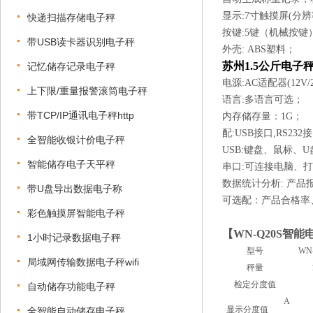
显示:7寸触摸屏(分辨率
快递扫描存储电子秤
按键:5键（机械按
带USB读卡器识别电子秤
外壳: ABS塑料；
苏州1.5公斤电
记忆储存记录电子秤
电源:AC适配器(12V/
上下限/重量报警滚筒电子秤
语言:多语言可选；
带TCP/IP通讯电子秤http
内存储存量：1G；
配:USB接口,RS232
全智能收银计价电子秤
USB:键盘、鼠标
智能储存电子天平秤
串口:可连接电脑、
数据统计分析: 产品报
带U盘导出数据电子称
可选配：产品合格率
彩色触摸屏智能电子秤
【
WN-Q20S
智能
1小时记录数据电子秤
型号
WN
局域网传输数据电子秤wifi
秤量
检定分度值
自动储存功能电子秤
A
显示分度值
全智能自动储存电子秤