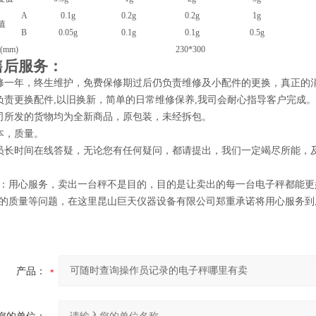
A
0.1g
0.
2
g
0.
2
g
1g
值
B
0.
05
g
0.
1
g
0.
1
g
0.5
g
mm)
230*300
售后服务：
修一年，终生维护，免费保修期过后仍负责维修及小配件的更换，真正的消
负责更换配件,以旧换新，简单的日常维修保养,我司会耐心指导客户完成。
司所发的货物均为全新商品，原包装，未经拆包。
本，质量。
员长时间在线答疑，无论您有任何疑问，都请提出，我们一定竭尽所能，及
：用心服务，卖出一台秤不是目的，目的是让卖出的每一台电子秤都能更
的质量等问题，在这里昆山巨天仪器设备有限公司郑重承诺将用心服务到
产品：