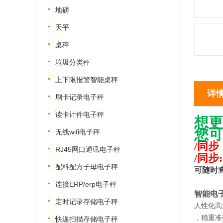
地磅
天平
桌秤
垃圾分类秤
上下限报警智能桌秤
详
刷卡记录电子秤
读卡计件电子秤
想更
您可
无线wifi电子秤
/同步：
RJ45网口通讯电子秤
/同步:2
配料配方子母电子秤
可随时
连接ERP/erp电子秤
智能电
定时记录存储电子秤
人性化高
，稳重准
快递扫描存储电子秤