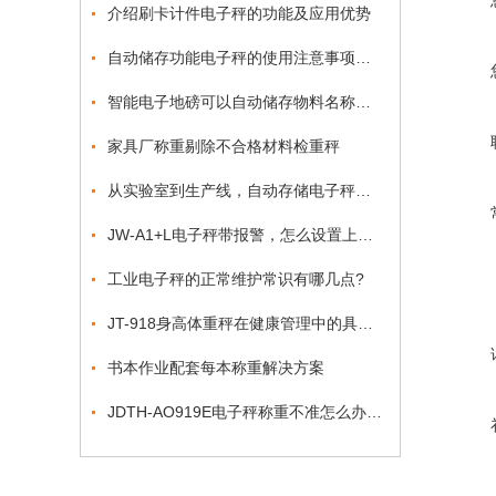
介绍刷卡计件电子秤的功能及应用优势
自动储存功能电子秤的使用注意事项可千万别漏了
智能电子地磅可以自动储存物料名称及编号序号吗？
家具厂称重剔除不合格材料检重秤
从实验室到生产线，自动存储电子秤的多场景应用
JW-A1+L电子秤带报警，怎么设置上下限报警方法?
工业电子秤的正常维护常识有哪几点?
JT-918身高体重秤在健康管理中的具体应用有哪些？
书本作业配套每本称重解决方案
JDTH-AO919E电子秤称重不准怎么办怎么校正