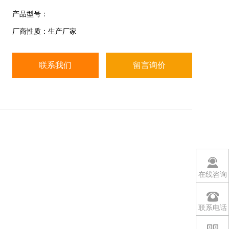
USB:键盘、鼠标、U盘、条码枪、等外部设备，可用
产品型号：
于更新程序；
厂商性质：生产厂家
串口:可连接电脑、打印机、读卡器、大屏幕、报等外
部设备；
数据统计分析: 产品报表/日报表/月报表/产品/产品编
联系我们
留言询价
号/称重数据/检重值/判定结果/操作员/P
在线咨询
联系电话