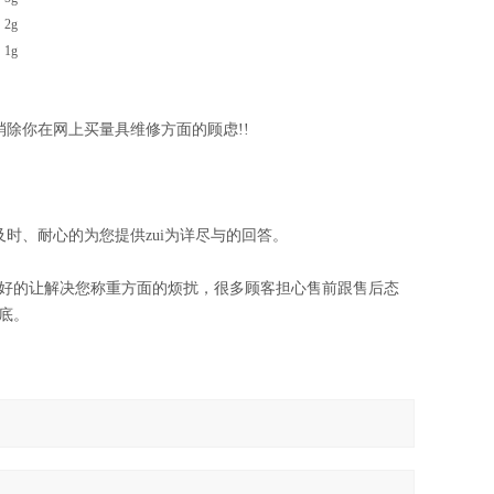
2
g
1
g
除你在网上买量具维修方面的顾虑!!
时、耐心的为您提供zui为详尽与的回答。
好的让解决您称重方面的烦扰，很多顾客担心售前跟售后态
底。