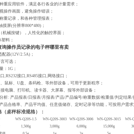
种重应用软件，满足各行各业的计量需求；
视操作画面，避免操作错误；
称重记录，和各种管理报表；
触摸屏(分辨率800*480)；
键（机械按键），人性化的触控界面；
BS塑料；
查询操作员记录的电子秤哪里有卖
配器(12V/2.5A)；
语言可选；
量：1G；
接口,RS232接口,RS485接口,网络接口；
键盘、鼠标、U盘、条码枪、等外部设备，可用于更新程序；
连接电脑、打印机、读卡器、大屏幕、报等外部设备；
分析: 产品报表/日报表/月报表/产品/产品编号/称重数据/检重值/判定结果/
产品合格率、产品平均值、任意值储存、定时记录等功能，可按用户需求
格
（桌秤标准规格）
：
号
WN-Q20
S
-1.5
WN-Q20
S
-3003
WN-Q20
S
-3006
WN-Q20
S
-3015
WN-Q
量
1,500g
3,000g
6,000g
15,000g
3
度值
0.5g
1g
2g
5g