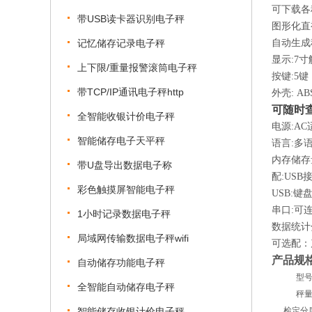
可下载各
带USB读卡器识别电子秤
图形化直
记忆储存记录电子秤
自动生成
显示:7寸
上下限/重量报警滚筒电子秤
按键:5
带TCP/IP通讯电子秤http
外壳: A
可随时
全智能收银计价电子秤
电源:AC适
智能储存电子天平秤
语言:多
内存储存
带U盘导出数据电子称
配:USB
彩色触摸屏智能电子秤
USB:
串口:可
1小时记录数据电子秤
数据统计
局域网传输数据电子秤wifi
可选配：
产品规
自动储存功能电子秤
型
全智能自动储存电子秤
秤
智能储存收银计价电子秤
检定分