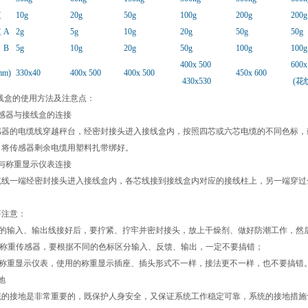
值
10g
20g
50g
100g
200g
200g
值
A
2g
5g
10g
20g
50g
50g
B
5g
10g
20g
50g
100g
100g
400x 500
600x
m)
330x40
400x 500
400x 500
450x 600
430x530
(花
线盒的使用方法及注意点：
感器与接线盒的连接
感器的电缆线穿越秤台，经密封接头进入接线盒内，按照四芯或六芯电缆的不同色标，
。将传感器剩余电缆用塑料扎带绑好。
与称重显示仪表连接
缆线一端经密封接头进入接线盒内，各芯线接到接线盒内对应的接线柱上，另一端穿过
要注意：
盒内的输入、输出线接好后，要拧紧、拧牢并密封接头，放上干燥剂、做好防潮工作，然
同的称重传感器，要根据不同的色标区分输入、反馈、输出，一定不要搞错；
同的称重显示仪表，使用的称重显示插座、插头形式不一样，接法更不一样，也不要搞错
地
统的接地是非常重要的，既保护人身安全，又保证系统工作稳定可靠，系统的接地措施