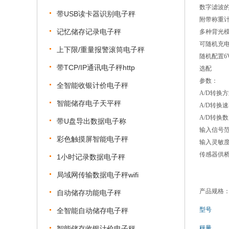
数字滤波
带USB读卡器识别电子秤
附带称重
记忆储存记录电子秤
多种背光
可随机充
上下限/重量报警滚筒电子秤
随机配置6
带TCP/IP通讯电子秤http
选配
参数：
全智能收银计价电子秤
A/D转换方
智能储存电子天平秤
A/D转换速
A/D转换数:2
带U盘导出数据电子称
输入信号范围
彩色触摸屏智能电子秤
输入灵敏度:≥
传感器供桥电
1小时记录数据电子秤
局域网传输数据电子秤wifi
产品规格
自动储存功能电子秤
型号
全智能自动储存电子秤
智能储存收银计价电子秤
秤量