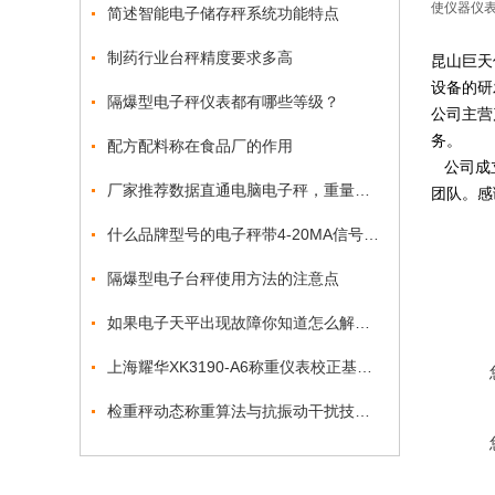
使仪器仪
简述智能电子储存秤系统功能特点
制药行业台秤精度要求多高
昆山巨天
设备的研
隔爆型电子秤仪表都有哪些等级？
公司主营
务。
配方配料称在食品厂的作用
公司成立
厂家推荐数据直通电脑电子秤，重量可自动上传PC端电子秤
团队。感
什么品牌型号的电子秤带4-20MA信号输出功能?巨天仪器为您揭晓
隔爆型电子台秤使用方法的注意点
如果电子天平出现故障你知道怎么解决吗
上海耀华XK3190-A6称重仪表校正基本方法
检重秤动态称重算法与抗振动干扰技术突破