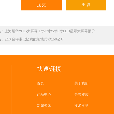
条：
上海耀华YHL-大屏幕 1寸/3寸/5寸8寸LED显示大屏幕报价
条：
记录台秤带记忆功能落地式称150公斤
快速链接
首页
关于我们
产品中心
荣誉资质
新闻资讯
技术文章