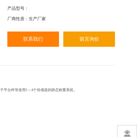
等使用1～4个传感器的静态称重系统。
产品型号：
基本功能：
厂商性质：生产厂家
高精度A/D转换，可读性达1/30000；
调用内码显示方便，替代感量砝码观察及分析允差；
特殊的软件，增强系统的抗振动能力；
联系我们
留言询价
子平台秤等使用1～4个传感器的静态称重系统。