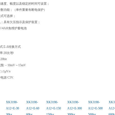
的速度、幅度以及稳定的时间可设置；
计数功能；（单件重量有断电保护）
模式可选择；
电；具有欠压指示及保护装置；
V/4AH免维护蓄电池
式:Σ-Δ转换方式
率:20次/秒
0bit
:－10mV～15mV
1μV/e
源 C5V.
：
XK3190-
XK3190-
XK3190-
XK3190-
XK3190-
XK3
A12+E-30
A12+E-60
A12+E-150
A12+E-300
A12+E-500
A12
30kg
60kg
150kg
300kg
500kg
600k