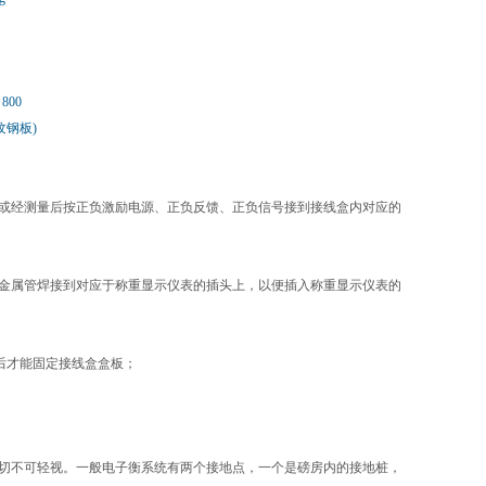
 800
纹钢板)
或经测量后按正负激励电源、正负反馈、正负信号接到接线盒内对应的
金属管焊接到对应于称重显示仪表的插头上，以便插入称重显示仪表的
后才能固定接线盒盒板；
。
切不可轻视。一般电子衡系统有两个接地点，一个是磅房内的接地桩，