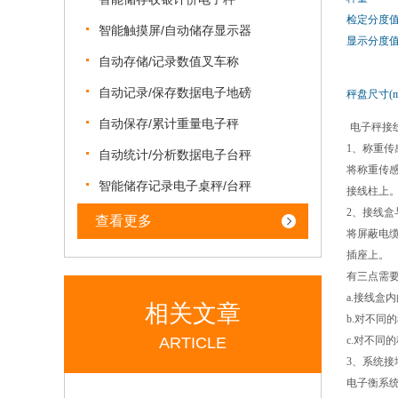
检定分度
智能触摸屏/自动储存显示器
显示分度
自动存储/记录数值叉车称
自动记录/保存数据电子地磅
秤盘尺寸(m
自动保存/累计重量电子秤
电子秤接
1、称重传
自动统计/分析数据电子台秤
将称重传
智能储存记录电子桌秤/台秤
接线柱上
2、接线盒
查看更多
将屏蔽电
插座上。
有三点需
a.接线
相关文章
b.对不
ARTICLE
c.对不
3、系统接
电子衡系