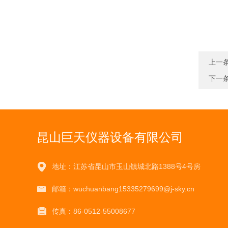
上一
下一
昆山巨天仪器设备有限公司
地址：江苏省昆山市玉山镇城北路1388号4号房
邮箱：wuchuanbang15335279699@j-sky.cn
传真：86-0512-55008677