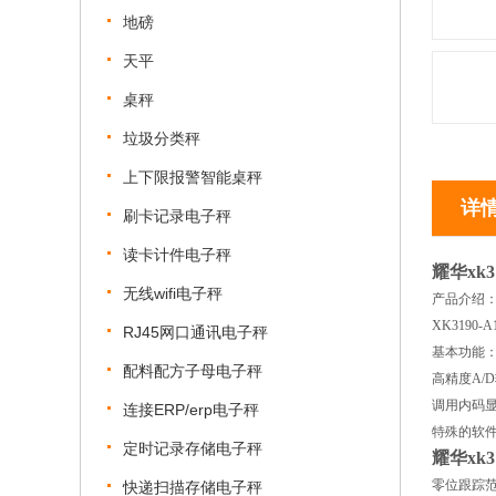
地磅
天平
桌秤
垃圾分类秤
上下限报警智能桌秤
详
刷卡记录电子秤
读卡计件电子秤
耀华xk
无线wifi电子秤
产品介绍
XK319
RJ45网口通讯电子秤
基本功能
配料配方子母电子秤
高精度A/D
调用内码
连接ERP/erp电子秤
特殊的软
定时记录存储电子秤
耀华xk
零位跟踪
快递扫描存储电子秤