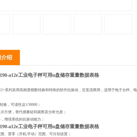
情介绍
3190-a12e工业电子秤可用u盘储存重量数据表格
：
0-A12+系列采用高精度模数转换和特殊的软件抗振动，交直流两用
，
适用于电子台秤、电
：
转换，可读性达1/30000；
显示方便，替代感量砝码观察及分析允差；
件，增强系统的抗振动能力；
3190-a12e工业电子秤可用u盘储存重量数据表格
范围、置零（开机/手动）范围、可分别设置；