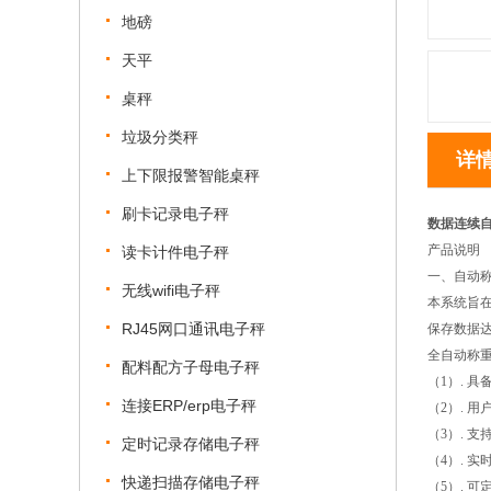
地磅
天平
桌秤
垃圾分类秤
详
上下限报警智能桌秤
刷卡记录电子秤
数据连续
产品说明
读卡计件电子秤
一、自动
无线wifi电子秤
本系统旨
RJ45网口通讯电子秤
保存数据
全自动称
配料配方子母电子秤
（1）. 
连接ERP/erp电子秤
（2）. 
（3）. 
定时记录存储电子秤
（4）. 
快递扫描存储电子秤
（5）. 