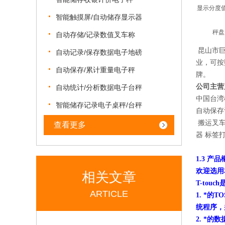
显示分度
智能触摸屏/自动储存显示器
秤盘
自动存储/记录数值叉车称
昆山市
自动记录/保存数据电子地磅
业，可按
自动保存/累计重量电子秤
牌。
公司主营
自动统计/分析数据电子台秤
中国台湾
智能储存记录电子桌秤/台秤
自动保存
搬运叉车
查看更多
器 标签
1.3 产
欢迎选用本
相关文章
T-touch
ARTICLE
1. *
统程序，
2. *