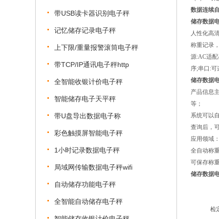
数据连续
带USB读卡器识别电子秤
储存数据
记忆储存记录电子秤
人性化高
称重记录，
上下限/重量报警滚筒电子秤
源:AC适配
带TCP/IP通讯电子秤http
序;串口:
储存数据
全智能收银计价电子秤
产品信息
智能储存电子天平秤
等；
带U盘导出数据电子称
系统可以自
查询后，可
彩色触摸屏智能电子秤
应用领域
1小时记录数据电子秤
全自动称
可保存称
局域网传输数据电子秤wifi
储存数据
自动储存功能电子秤
全智能自动储存电子秤
检
智能储存收银计价电子秤