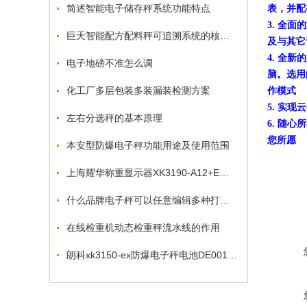
简述智能电子储存秤系统功能特点
表，并配
3. 全
巨天智能配方配料秤可追溯系统的核心功能优势
及与其它
4. 全新
电子地磅不准怎么调
脑。选用
化工厂多层包装多装漏装检测方案
作模式
5. 实
左右分选秤的基本原理
6. 随
您所愿
本安型防爆电子秤功能用途及使用范围
上海耀华称重显示器XK3190-A12+E校正方法知晓
什么品牌电子秤可以任意编辑多种打印格式信息？
在线检重机动态检重秤流水线的作用
朗科xk3150-ex防爆电子秤电池DE001哪里有卖吗？