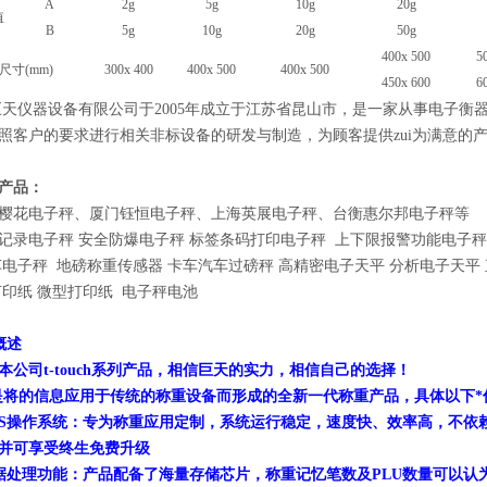
A
2g
5g
10g
20g
值
B
5g
10g
20g
50g
400x 500
5
尺寸(mm)
3
0
0x 4
0
0
400x 500
400x 500
4
5
0x
60
0
6
巨天仪器设备有限公司于2005年成立于江苏省昆山市，是一家从事电子衡
照客户的要求进行相关非标设备的研发与制造，为顾客提供zui为满意的
产品：
樱花电子秤、厦门钰恒电子秤、上海英展电子秤、台衡惠尔邦电子秤等
记录电子秤
安全防爆电子秤 标签条码打印电子秤 上下限报警功能电子秤
电子秤 地磅称重传感器 卡车汽车过磅秤 高精密电子天平 分析电子天平 
打印纸 微型打印纸 电子秤电池
品概述
公司t-touch系列产品，相信
巨天
的实力，相信自己的选择！
是将的信息应用于传统的称重设备而形成的全新一代称重产品，具体以下*
的TOS操作系统：专为称重应用定制，系统运行稳定，速度快、效率高，不
并可享受终生免费升级
的数据处理功能：产品配备了海量存储芯片，称重记忆笔数及PLU数量可以