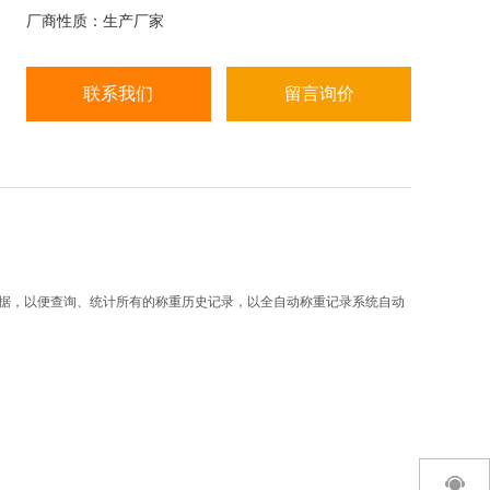
签，多种打印格式可供选择。显示:7寸触摸屏（分辨
厂商性质：生产厂家
率800*480）; 按键:5键（机械按键），人性化的触控
界面;外壳: ABS塑料;电源
联系我们
留言询价
据，以便查询、统计所有的称重历史记录，以全自动称重记录系统自动