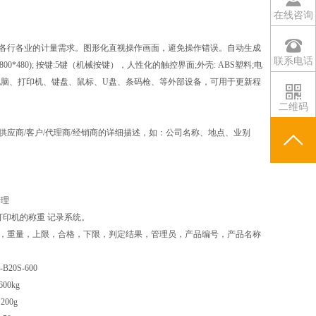
在线咨询
各行各业的计量需求。图形化直视操作画面，避免操作错误。自动生成
联系电话
80); 按键:5键（机械按键），人性化的触控界面;外壳: ABS塑料;电
USB:可连接电脑、打印机、键盘、鼠标、U盘、条码枪、等外部设备，可用于更新程
二维码
应商/客户/代理商/经销商的详细描述，如：公司名称、地点、业别
管理
印机的称重 记录系统。
，重量，上限，合格，下限，判定结果，管理员，产品编号，产品名称
B20S-600
600kg
200g