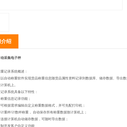
情介绍
自动采集电子秤
称重记录系统概述：
在以自动称重软件实现货品称重信息随货品属性资料记录到数据库、储存数据、导出数
达计算机上。
重记录系统具备以下特性：
具备称重信息记录功能；
用户可根据需求编辑自定义称重数据格式，并可先配打印机；
支持计重秤/计数秤称重， 自动保存所有称重数据致计算机上；
实时连接计算机自动储存数据，可随时导出数据；
可定制开发客户自定义功能