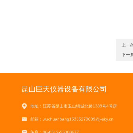
上一
下一
昆山巨天仪器设备有限公司
地址：江苏省昆山市玉山镇城北路1388号4号房
邮箱：wuchuanbang15335279699@j-sky.cn
传真：86-0512-55008677