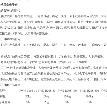
自动采集电子秤
电子台称
功能特点：
清触摸彩屏，操作简单方便。，稳重准确，稳定，快速。可下载各种重应用软件，满足
和各种管理报表。可连接打印标签，多种打印格式可供选择。显示:7寸触摸屏(分辨率800*4
器(12V/2.5A); 销售统计分析: 产品/客户/操作员PLU管理; 标配:USB接口;
可连接电脑、打印机、大屏幕等外部设备;
电子台称
功能特点：
主要描述产品属性，如：条码扫描、品名、型号、厂商、价格、产地等；厂商信息主要供
动读取产品的毛重/净重； 称重记录信息包括：产品标识、数量/重量、时 间等信息；
对查询到的信息统计：总数量/总重量/总金额；并导出到 Excel 表格中；
：工厂/各行业仓储进出货管理，包装管控及产品追踪管理，盘点包装管理，品质管控
重记录系统适合需要记录产品条码和重量信息的需求单位，*地结合了电子磅秤、条码打
重数据到电子秤上，可导出数据、称重数据至电脑上。序列号，品种编号，日期，时间
电子台称
产品规格：
型号
FWN-B20S-30
FWN-B20S-60
FWN-B20S-150
FWN-B20S-300
FWN-
秤量
30kg
60kg
150kg
300kg
定分度值
10g
20g
50g
100g