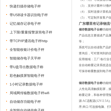
（3）. 支持计重秤/计
快递扫描存储电子秤
（4）. 实时连接计算
带USB读卡器识别电子秤
（5）. 可定制开发客户
记忆储存记录电子秤
广东哪里有记录物流
储存数据电子台称
功能
上下限/重量报警滚筒电子秤
产品信息主要描述产品属
带TCP/IP通讯电子秤http
等；
系统可以自动读取产品的
全智能收银计价电子秤
查询后，可对查询到的信息
智能储存电子天平秤
应用领域：工厂/各行业
全自动称重记录系统适合
带U盘导出数据电子称
可保存称重数据到电子
彩色触摸屏智能电子秤
储存数据电子台称
功能
1小时记录数据电子秤
人性化高清触摸彩屏，
局域网传输数据电子秤wifi
称重记录，和各种管理报表
源:AC适配器(12V/2
自动储存功能电子秤
序;串口:可连接电脑、
全智能自动储存电子秤