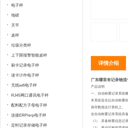
电子秤
地磅
天平
桌秤
垃圾分类秤
上下限报警智能桌秤
详情介绍
刷卡记录电子秤
读卡计件电子秤
广东哪里有记录物流
无线wifi电子秤
产品说明
一、自动称重记录系统
RJ45网口通讯电子秤
本系统旨在以自动称重
配料配方子母电子秤
保存数据达计算机上。
全自动称重记录系统具
连接ERP/erp电子秤
（1）. 具备称重信息记
定时记录存储电子秤
（2）. 用户可根据需