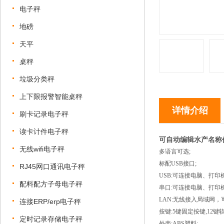
电子秤
地磅
天平
桌秤
垃圾分类秤
上下限报警智能桌秤
详情介绍
刷卡记录电子秤
读卡计件电子秤
可自动编辑水产名称
无线wifi电子秤
多语言可选;
标配USB接口;
RJ45网口通讯电子秤
USB:可连接电脑、打
配料配方子母电子秤
串口:可连接电脑、打印
LAN:无线接入局域网
连接ERP/erp电子秤
按键:5键固定按键,12键
定时记录存储电子秤
外壳:ABS塑料;