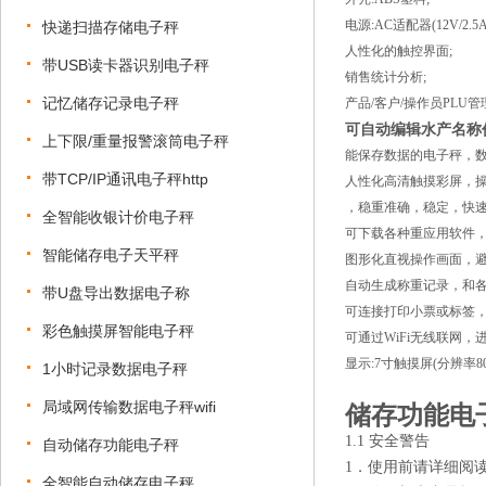
电源:AC适配器(12V/2.5A)
快递扫描存储电子秤
人性化的触控界面;
带USB读卡器识别电子秤
销售统计分析;
记忆储存记录电子秤
产品/客户/操作员PLU管
可自动编辑水产名称
上下限/重量报警滚筒电子秤
能保存数据的电子秤，
带TCP/IP通讯电子秤http
人性化高清触摸彩屏，
，稳重准确，稳定，快
全智能收银计价电子秤
可下载各种重应用软件
智能储存电子天平秤
图形化直视操作画面，
自动生成称重记录，和
带U盘导出数据电子称
可连接打印
小票
或标签
彩色触摸屏智能电子秤
可通过WiFi无线联网，
显示:7寸触摸屏(分辨率800*
1小时记录数据电子秤
局域网传输数据电子秤wifi
储存功能电
1.1 安全警告
自动储存功能电子秤
1．使用前请详细阅
全智能自动储存电子秤