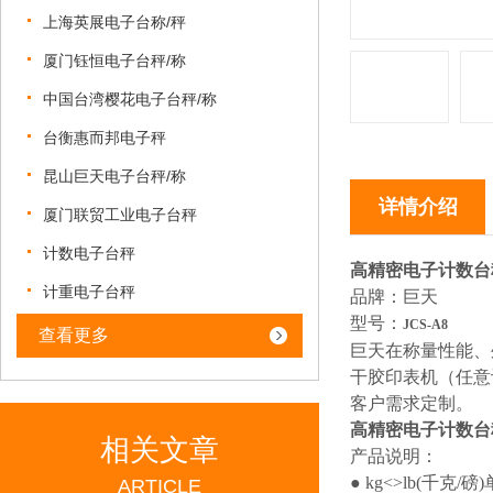
上海英展电子台称/秤
厦门钰恒电子台秤/称
中国台湾樱花电子台秤/称
台衡惠而邦电子秤
昆山巨天电子台秤/称
详情介绍
厦门联贸工业电子台秤
计数电子台秤
高精密电子计数台
计重电子台秤
品牌：巨天
型号：
JCS-A8
查看更多
巨天在称量性能、外
干胶印表机（任意
客户需求定制。
高精密电子计数台
相关文章
产品说明：
● kg<>lb(千克/
ARTICLE