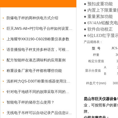
● 预扣皮重功能
● 内置上下限重
● 重量累加功能
防爆电子秤的两种供电方式介绍
● 6V/4Ah铅酸
巨天JWS-A8+P打印电子台秤如何设置时间日期？
● 软件自动校正
● 6位LED红字显
上海耀华XK3190-C602B称重仪表参数
产品规格表：
JCS
型
号
语音播报电子秤支持多种语言，可根据您的需求进行个性化设置
秤量
3
配方智能秤在液态调味料的应用案例
检定分度值
A
称重设备厂家电子秤都有哪些功能
显示分度值
B
浅析柯力QS-D30T称重传感器使用注意事项
秤盘尺寸(mm)
3
0
0
针对电子地磅不同的故障采取不同的处理方式
昆山市巨天仪器设备
智能电子秤的储存怎么使用？
业，可按照客户的要
牌。
无线电子吊秤可以自动记录产品信息U盘导出报表吗？
公司主营产品：