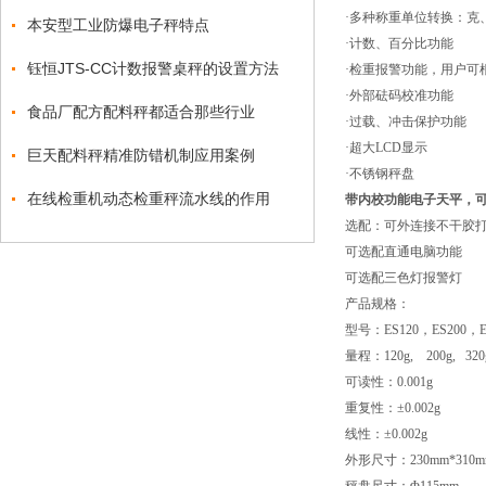
·多种称重单位转换：克
本安型工业防爆电子秤特点
·计数、百分比功能
钰恒JTS-CC计数报警桌秤的设置方法
·检重报警功能，用户可
·外部砝码校准功能
食品厂配方配料秤都适合那些行业
·过载、冲击保护功能
·超大LCD显示
巨天配料秤精准防错机制应用案例
·不锈钢秤盘
在线检重机动态检重秤流水线的作用
带内校功能电子天平，
选配：可外连接不干胶
可选配直通电脑功能
可选配三色灯报警灯
产品
规格：
型号：ES120，ES200，ES
量程：120g, 200g, 320g
可读性：0.0
重复性：±
线性：±0
外形尺寸：230