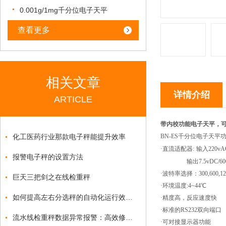
0.001g/1mg千分位电子天平
查看更多
相关文章
详情介绍
ARTICLE
带内校功能电子天平，
化工医药行业那款电子秤能提升效率
BN-ES
千分位
电子天平
·直流适配器:
输入220vA
报警电子秤的设置方法
输出7.5vDC/6
·波特率选择：
300,600,1
巨天三把剑之在线检重秤
·环境温度:4~44℃
如何提高左右分选秤的自动化运行效率？
·精度高，反应速度快
·标准的RS232双向端口
流水线检重秤数据异常报警：高效修复与防控方案
·可对接显示器功能