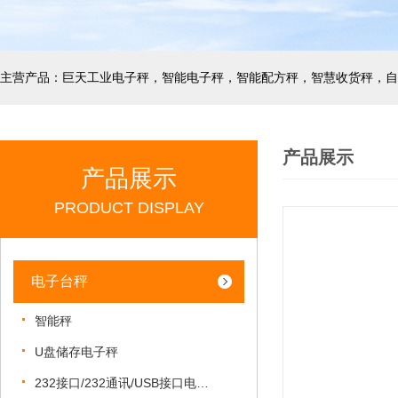
产品展示
产品展示
PRODUCT DISPLAY
电子台秤
智能秤
U盘储存电子秤
232接口/232通讯/USB接口电子秤