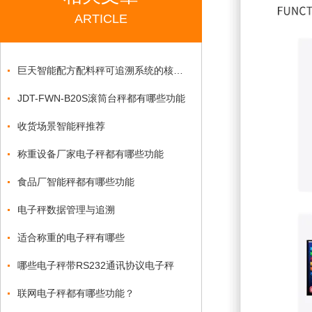
ARTICLE
巨天智能配方配料秤可追溯系统的核心功能优势
JDT-FWN-B20S滚筒台秤都有哪些功能
收货场景智能秤推荐
称重设备厂家电子秤都有哪些功能
食品厂智能秤都有哪些功能
电子秤数据管理与追溯
适合称重的电子秤有哪些
哪些电子秤带RS232通讯协议电子秤
联网电子秤都有哪些功能？