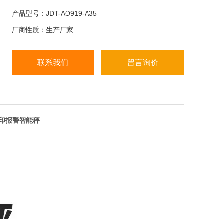
（3）. 计重称重自动保存所有称重数据致计算机上；
产品型号：JDT-AO919-A35
（4）. 连接计算机自动储存数据，可随时导出数据；
厂商性质：生产厂家
（5）. 可定制开发客户自定义功能
联系我们
留言询价
重打印报警智能秤