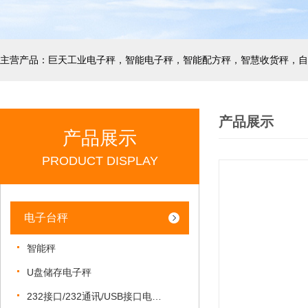
产品展示
产品展示
PRODUCT DISPLAY
电子台秤
智能秤
U盘储存电子秤
232接口/232通讯/USB接口电子秤