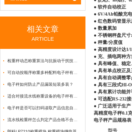
● 软件自动校正
● 6V/4Ah铅酸
● 红色数码管显示
相关文章
● 数量累加
● 不锈钢秤盘尺寸:2
ARTICLE
● 秤量/分度值
● 高精度设计达1/1
● 充、插电两种
检重秤动态称重算法与抗振动干扰技术突破
● 具有峰值、稳
● 具有单点校正
可自动按顺序称重多种配料电子秤有操作视频吗？
● 具有自动调整
电子秤如何防止产品漏装短装多装？
● 具有三段式HI
● 具有累计功能
适合对接流水线称重设备的电子秤有哪些
● 可选配RS-2
● 广泛适用于生
电子秤是否可以扫码读取产品信息自动称重？
高精度电子秤0.1
流水线检重秤怎么判定产品合格不合格？
电子秤产品规格表
型号
朗科LP7210称重模块,称重模块继电器输出功能