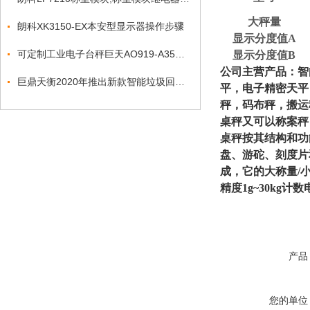
大秤量
朗科XK3150-EX本安型显示器操作步骤
显示分度值A
可定制工业电子台秤巨天AO919-A35多种通讯接口与物联网应用
显示分度值B
公司主营产品：智
巨鼎天衡2020年推出新款智能垃圾回收称重系统
平，电子精密天平
秤，码布秤，搬运
桌秤又可以称案秤
桌秤按其结构和功
盘、游砣、刻度片
成，它的大称量/小分度
精度1g~30kg
产品
您的单位