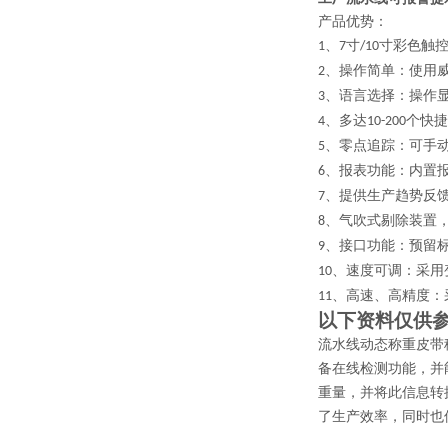
产品优势：
、
寸
寸彩色触
1
7
/10
、操作简单：使用
2
、语言选择：操作
3
、多达
个快捷
4
10-200
、零点追踪：可手
5
、报表功能：内置
6
、提供生产趋势反
7
、气吹式剔除装置
8
、接口功能：预留
9
、速度可调：采用
10
、高速、高精度：
11
以下资料仅供
流水线动态称重皮带
备在线检测功能，并
重量，并将此信息转
了生产效率，同时也