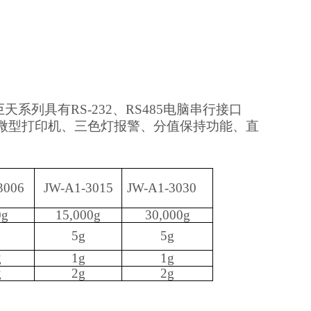
巨天系列具有
RS-232
、
RS485
电脑串行接口
微型打印机、三色灯报警、分值保持功能、直
3006
JW-A1
-3015
JW-A1
-3030
0g
15
,000g
30
,000g
5g
5g
g
1g
1g
g
2g
2g