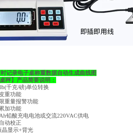
g定时记录电子桌称重数据自动生成曲线图
桌秤
】
产品简要说明：
lb(
千克
/
磅
)
单位转换
扣皮重功能
下限重量报警功能
量累加功能
Ah
铅酸充电电池或交流
220VAC
供电
件自动校正
液晶显示
+
背光