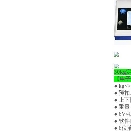
30k
【
电子
●
kg<>
● 预
● 上
● 重
●
6V/4
● 软
●
6
位