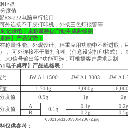
锈钢秤盘
/
分度值
选配
RS-232
电脑串行接口
可外连接不干胶打印机，外接三色灯报警等
g定时记录电子桌称重数据自动生成曲线图
桌秤
】
产品优势：
在称量性能、外观设计、秤重应用功能中不断进取，
）
、可外连接不干胶打印机（任意设定打印格式）、
、
I/O
信号输出等*功能可选，可根据客户需求定制。
A1
电子桌秤
】
产品规格表：
型号
JW-A1
-1500
JW-A1
-3003
JW-A1
-
秤量
1,500g
3,000g
6,00
分度值
0.5g
1g
2g
A
0.1g
0.2
分度值
0.1g
B
0.2g
0.5
料仅供参考：