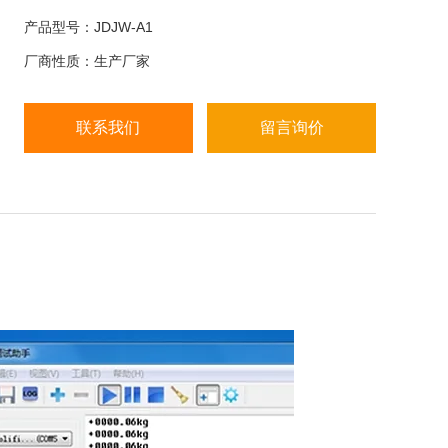
● 重量累加功能
产品型号：JDJW-A1
● 6V/4Ah铅酸充电电池或交流220VAC供电
厂商性质：生产厂家
● 软件自动校正
● 6位液晶显示+背光
● 不锈钢秤盘
联系我们
留言询价
● 秤量/分度值
● 可选配RS-232电脑串行接口