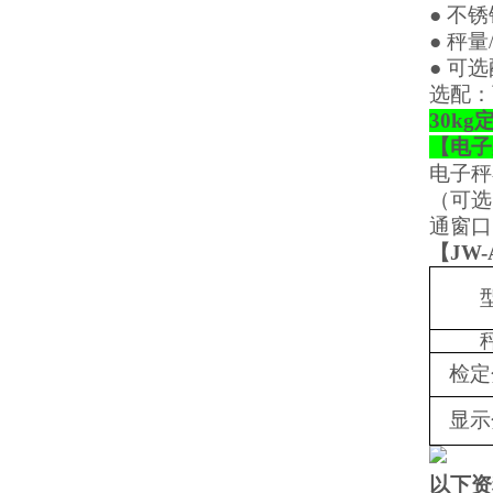
● 不
● 秤量
● 可
选配：
30k
【
电子
电子秤
（可选
通窗口
【
JW-
检定
显示
以下资