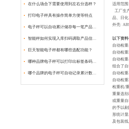
在什么场合下需要使用到左右分选秤？
适用范围
工厂生产
打印电子秤具有操作简单方便等特点
品、日化
外壳: A
电子秤可以自动累计储存每一笔产品信息吗？
智能秤如何实现入库扫码调取产品信息称重打印标签
以下资料
自动检重
巨天智能电子秤都有哪些选配功能？
自动检重
自动检重
哪种品牌电子秤可以打印出标签条码？巨天
组合了自
哪个品牌的电子秤可自动记录累计数量、累计重量？
自动检重
自动检重
检重机/
重量选别
或重量自
的予以剔
形统计显
及包装线