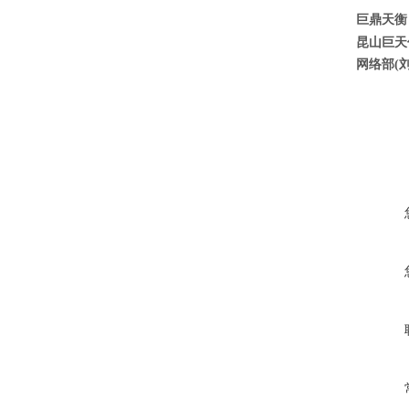
巨鼎天衡
昆山巨天
网络部(