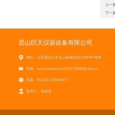
上一
下一
昆山巨天仪器设备有限公司
地址：江苏省昆山市玉山镇城北路1388号4号房
邮箱：wuchuanbang15335279699@j-sky.cn
传真：86-0512-55008677
联系人：吴经理