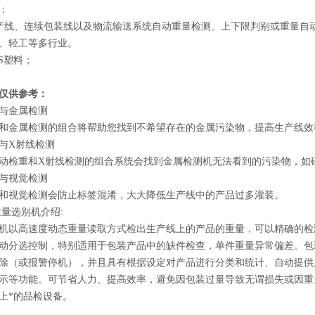
：
线、连续包装线以及物流输送系统自动重量检测、上下限判别或重量自
、轻工等多行业。
BS塑料；
仅供参考：
与金属检测
和金属检测的组合将帮助您找到不希望存在的金属污染物，提高生产线效
与X射线检测
动检重和X射线检测的组合系统会找到金属检测机无法看到的污染物，如
与视觉检测
和视觉检测会防止标签混淆，大大降低生产线中的产品过多灌装。
重量选别机介绍:
机以高速度动态重量读取方式检出生产线上的产品的重量，可以精确的检
动分选控制，特别适用于包装产品中的缺件检查，单件重量异常偏差。包
除（或报警停机），并且具有根据设定对产品进行分类和统计、自动提供
示等功能。可节省人力、提高效率，避免因包装过量导致无谓损失或因重
上*的品检设备。