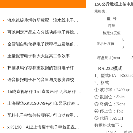
150公斤数据上传电
规格表：
型
号
流水线提质增效新标配：流水线电子秤赋能自动化产线精准质控
秤量
可以判定产品左右分拣功能电子秤操作视频
检定分度值
A
全智能自动储存电子磅秤行业发展前景比较乐观
显示分度值
B
重量报警电子称大大提高工作效率
秤盘尺寸(mm)
扫描条码保存称重数据的智能电子秤可以切换英文吗
RS-232模式
1、型式EIA—RS23
语音播报电子秤的音量与灵敏度调校避坑指南
2、格式
① 波特率：2400
bps
4
15吨直视吊秤 15T直显吊秤 无线吊秤 吊钩秤
② 数据位：8
bits
上海耀华XK3190-A9+p打印显示仪表标定步骤
③ 奇偶位：None
④ 停止位：1
bit
配料电子秤如何按顺序进行自动称重物料
⑤ 代码：ASCII
数据格式如下：
xK3190一A12上海耀华电子秤校正说明书
DATA 单位