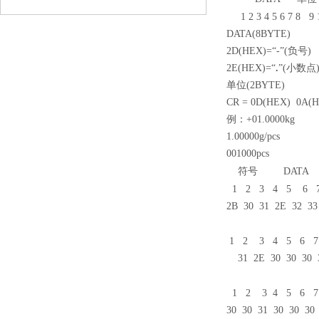
1
2 3 4 5 6
7 8
9
DATA(8BYTE)
2D(HEX)=“-”(负号)
2E(HEX)=“
.
”(小数点
单位(2BYTE)
CR = 0D(HEX) 0A(
例：+01.0000kg
1.00000g/pcs
001000pcs
符号 DAT
1
2 3 4 5 6
2B 30 31 2E 32 3
1
2 3 4 5 6
31 2E 30 30 30 3
1
2 3 4 5 6
7
30 30 31 30 30 30