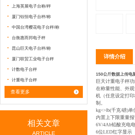
上海英展电子台称/秤
厦门钰恒电子台秤/称
中国台湾樱花电子台秤/称
台衡惠而邦电子秤
昆山巨天电子台秤/称
详情介绍
厦门联贸工业电子台秤
计数电子台秤
150公斤数据上传电
计重电子台秤
巨天
计重电子秤功
在称量性能、外观
查看更多
机（任意设定打印
制。
kg<>lb(千克/磅)
内置上下限重量报
相关文章
6V/4Ah铅酸充电
6位LED红字显示
ARTICLE