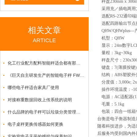
秤盘230mm x 30
采用充／插电两用方
选配RS-232通印
选配四路输出节点
相关文章
QHW/QHWplus--
机型：QHW
ARTICLE
显示
：
24m数字L
量程：3kg~30kg
秤盘尺寸
：
230x3
化工行业配方配料智能秤适合都有那些功能
键盘
：
7(薄膜按键)
结构
：
ABS塑胶外
《巨天自主研发生产的智能电子秤 FWN-B20S：精准与智能的结合》
分度值
：
3,000e; 2
哪些电子秤适合家具厂使用
操作环境温度
：
-1
电源
：
AC适配器(12
对接称重数据回收上传系统的说明
毛重
：
5.1kg
包装
：
四合一纸箱包装
什么品牌的电子秤可以垃圾分类管理重量功能
台衡是电子衡器制造
电子桌秤更换传感器如何更换
随着科技进步，为适
后服务均受到国内外
实验室电子天平的维护与保养知识