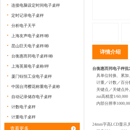
连接电脑设定时间电子桌秤
定时记录电子桌秤
分析电子天平
上海友声电子桌秤/称
昆山巨天电子桌秤/称
详情介绍
台衡惠而邦电子桌秤/称
上海英展电子桌称/秤
台衡惠而邦电子秤批
具单位转换、累加
厦门钰恒工业电子桌秤
计重／计数／百分
中国台湾樱花称重电子桌称
关键点／关键点外
自动记录储存电子桌秤
zui高精度1/60,000
内部分辨率1000,00
计数电子桌秤
计重电子桌秤
24mm字高LCD显示
查看更多