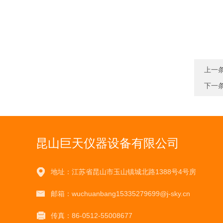
上一
下一
昆山巨天仪器设备有限公司
地址：江苏省昆山市玉山镇城北路1388号4号房
邮箱：wuchuanbang15335279699@j-sky.cn
传真：86-0512-55008677