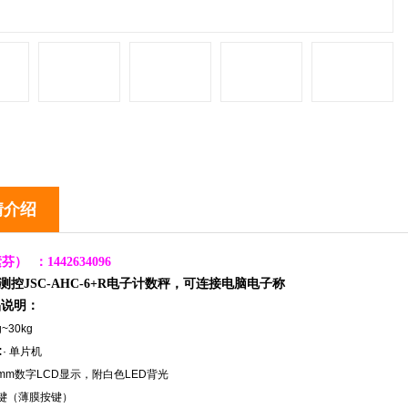
情介绍
素芬）
：1
442634096
测控JSC-AHC-6+R电子计数秤，可连接电脑电子称
品说明：
g~30kg
:
· 单片机
20mm数字LCD显示，附白色LED背光
20键（薄膜按键）