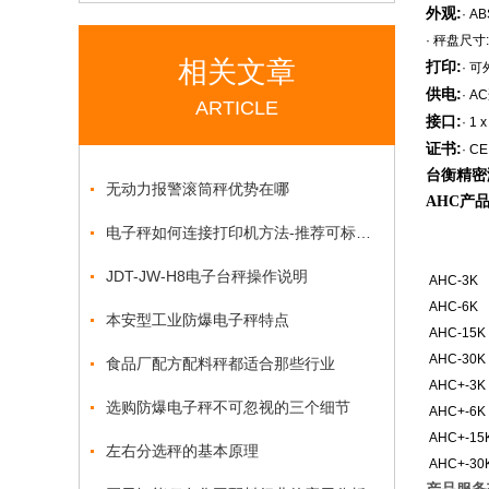
外观:
· 
· 秤盘尺寸:
相关文章
打印:
· 
供电:
· A
ARTICLE
接口:
· 1 
证书:
· CE
台衡精密
无动力报警滚筒秤优势在哪
AHC产
电子秤如何连接打印机方法-推荐可标签打印的电子秤
型号
JDT-JW-H8电子台秤操作说明
AHC-3K
AHC-6K
本安型工业防爆电子秤特点
AHC-15K
AHC-30K
食品厂配方配料秤都适合那些行业
AHC+-3K
选购防爆电子秤不可忽视的三个细节
AHC+-6K
AHC+-15
左右分选秤的基本原理
AHC+-30