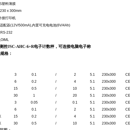
ABS塑料薄膜
230 x 300mm
可外接打印机
C适配器(12V/500mA),内置可充电电池(6V/4Ah)
x RS-232
,OIML
测控JSC-AHC-6+R电子计数秤，可连接电脑电子称
品规格：
量程
zui小读数(d)
zui小读数(e)
zui小量程
重量
秤盘尺寸
认
(kg)
(g)
(g)
(g)
(kg)
(mm)
3
0.1
/
2
5.1
230x300
C
6
0.2
/
4
5.1
230x300
C
15
0.5
/
10
5.1
230x300
C
30
1
/
20
5.1
230x300
C
3
0.05
/
0.1
5.1
230x300
C
6
0.1
/
2
5.1
230x300
C
K
15
0.2
/
4
5.1
230x300
C
K
30
0.5
/
10
5.1
230x300
C