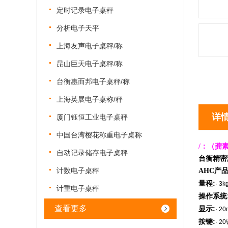
定时记录电子桌秤
分析电子天平
上海友声电子桌秤/称
昆山巨天电子桌秤/称
台衡惠而邦电子桌秤/称
上海英展电子桌称/秤
详
厦门钰恒工业电子桌秤
中国台湾樱花称重电子桌称
/
：
（龚
自动记录储存电子桌秤
台衡精密
计数电子桌秤
AHC
产
量程:
· 3k
计重电子桌秤
操作系统
查看更多
显示:
· 
按键:
· 