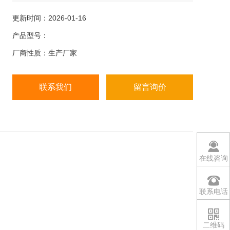
量程:· 3kg~30kg
操作系统:· 单片机
更新时间：2026-01-16
显示:· 20mm数字LCD显示，附白色LED背光
产品型号：
按键:· 20键（薄膜按键）
厂商性质：生产厂家
外观:· ABS塑料薄膜
联系我们
留言询价
在线咨询
联系电话
二维码