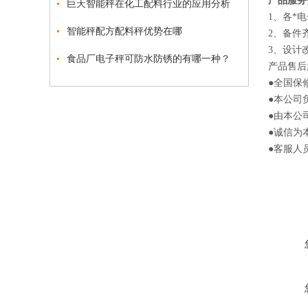
产品
服务
巨天智能秤在化工配料行业的应用分析
1、各*
智能秤配方配料秤优势在哪
2、备件
3、设计
食品厂电子秤可防水防锈的有哪一种？
产品售后
●全国保
●本公司
●由本公
●诚信为
●客服人