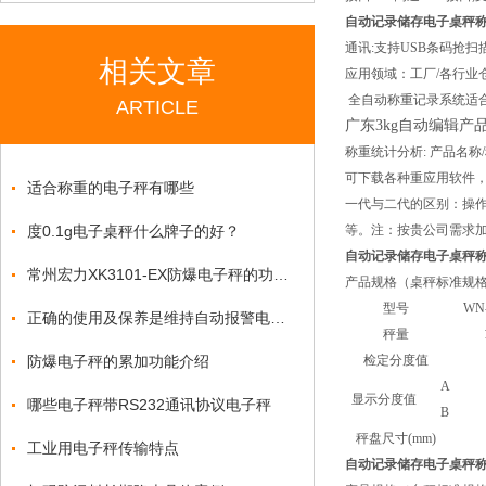
自动记录储存电子桌秤
通讯:支持USB条码抢扫
相关文章
应用领域：工厂/各行业
全自动称重记录系统适合
ARTICLE
广东3kg自动编辑产
称重统计分析: 产品名称/
可下载各种重应用软件
适合称重的电子秤有哪些
一代与二代的区别：操作
度0.1g电子桌秤什么牌子的好？
等。注：按贵公司需求
自动记录储存电子桌秤
常州宏力XK3101-EX防爆电子秤的功能特点
产品规格
（桌秤标准规
型号
WN
正确的使用及保养是维持自动报警电子秤准确的不二方法！
秤量
防爆电子秤的累加功能介绍
检定分度值
A
显示分度值
哪些电子秤带RS232通讯协议电子秤
B
秤盘尺寸(mm)
工业用电子秤传输特点
自动记录储存电子桌秤