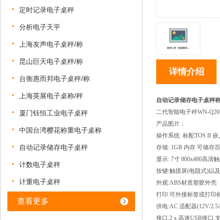
定时记录电子桌秤
分析电子天平
上海友声电子桌秤/称
昆山巨天电子桌秤/称
详情介绍
台衡惠而邦电子桌秤/称
上海英展电子桌称/秤
自动记录储存电子桌秤
二代智能电子秤
WN-Q2
厦门钰恒工业电子桌秤
产品图片：
中国台湾樱花称重电子桌称
操作系统: 标配TOS II
自动记录储存电子桌秤
存储: 1GB 内存 可储
显示: 7寸 800x48
计数电子桌秤
按键:触摸屏(电阻式)以
计重电子桌秤
外观:ABS材质塑胶外壳
打印:可外接标签或打印
查看更多
供电:AC 适配器(12V/
接口:2 x 高速USB接口,