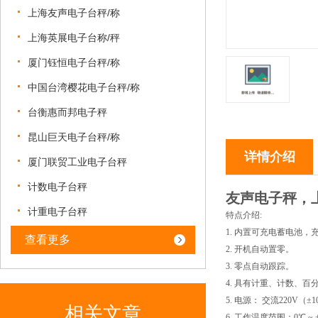
上海友声电子台秤/称
上海英展电子台称/秤
厦门钰恒电子台秤/称
中国台湾樱花电子台秤/称
台衡惠而邦电子秤
昆山巨天电子台秤/称
详情介绍
厦门联贸工业电子台秤
计数电子台秤
友声电子秤，
计重电子台秤
特点介绍:
1.
内置可充电蓄电池，
查看更多
2. 开机自动置零。
3. 零点自动跟踪。
4. 具有计重、计数、
5. 电源： 交流220V（±1
相关文章
6. 工作温度范围：0℃ ~ 