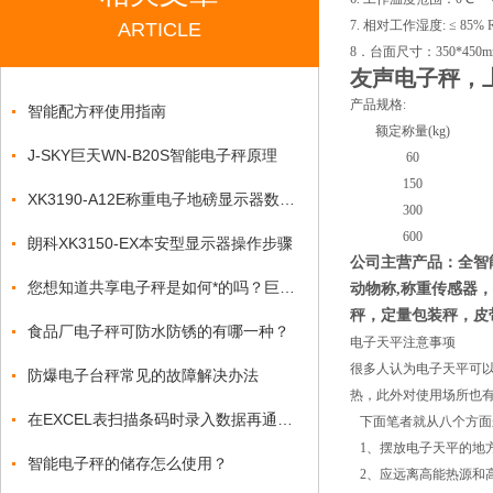
7. 相对工作湿度: ≤ 85%
ARTICLE
8．台面尺寸：350*450mm
友声电子秤，
产品规格:
智能配方秤使用指南
额定称量(kg)
J-SKY巨天WN-B20S智能电子秤原理
60
150
XK3190-A12E称重电子地磅显示器数字不准
300
600
朗科XK3150-EX本安型显示器操作步骤
公司主营产品：全智
您想知道共享电子秤是如何*的吗？巨天为您解答
动物称
,称重
传感器，
秤
，
定量包装秤
，
皮
食品厂电子秤可防水防锈的有哪一种？
电子天平注意事项
很多人认为电子天平可
防爆电子台秤常见的故障解决办法
热，此外对使用场所也
在EXCEL表扫描条码时录入数据再通过打印机自动打印
下面笔者就从八个方面
1、摆放电子天平的地
智能电子秤的储存怎么使用？
2、应远离高能热源和