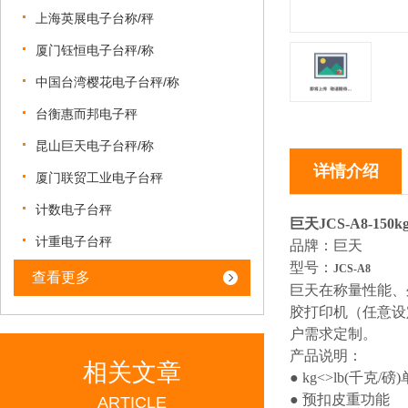
上海英展电子台称/秤
厦门钰恒电子台秤/称
中国台湾樱花电子台秤/称
台衡惠而邦电子秤
昆山巨天电子台秤/称
详情介绍
厦门联贸工业电子台秤
计数电子台秤
巨天JCS-A8-1
计重电子台秤
品牌：巨天
型号：
JCS-A8
查看更多
巨天在称量性能、外
胶打印机（任意设
户需求定制。
产品说明：
相关文章
● kg<>lb(千克/
● 预扣皮重功能
ARTICLE