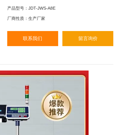
● 6V/4Ah铅酸充电电池或交流220VAC供电
产品型号：JDT-JWS-A8E
厂商性质：生产厂家
● LED/LCD6位液晶显示+背光
联系我们
留言询价