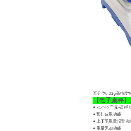
百分位0.01g高精
【
电子桌秤
】
●
kg<>lb(
千克
/
磅
)
单
● 预扣皮重功能
● 上下限重量报警功
● 重量累加功能