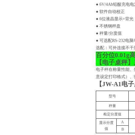
●
6V/4Ah
铅酸充电电
● 软件自动校正
●
6
位液晶显示
+
背光
● 不锈钢秤盘
● 秤量
/
分度值
● 可选配
RS-232
电脑
选配：可外连接不干
百分位0.01
【
电子桌秤
】
电子秤在称量性能、
意设定打印格式）、
【
JW-A1
电子
型号
秤量
检定分度值
A
显示分度
值
B