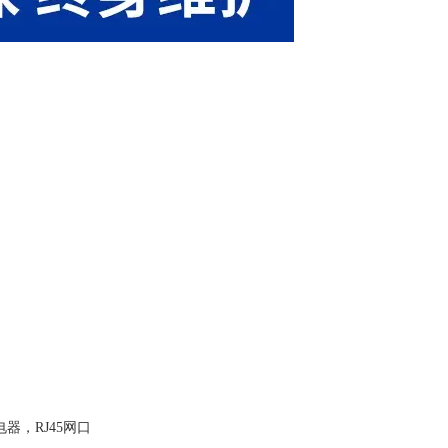
电器
，
RJ45网口