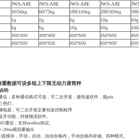
JWS-A8E
JWS-A8E
JWS-A8E
JWS-A8E
JW
5
60
75
100/
200/
500
30/
0kg
/
kg
150kg
300kg
1g
2g
5g
10g
50g
5g
5g
10g
50g
100
300*400
300*400
400*500
450*600
450
寸
400*500
400*500
450*600
600*800
600
称重数据可设多组上下限无动力滚筒秤
说明
:
口通信，多种通信格式可选，可二次开发，接快递软件，接pda
展三色灯。
展继电器，可二次开发定量包装控制程序
展蓝牙功能，对接物流软件。
485通信
，
支持
modbus协议。
4~20ma模拟量输出
展U盘模块，手动，自动，自动合格内，手动合格内存储。四种模式。