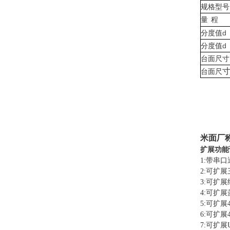
规格型号
量
程
分度值
d
分度值
d
台面尺寸
台面尺
米面厂
扩展
功能
1:带串
2:可扩
3:可扩
4:可扩
5:可扩展
6:可扩展
7:可扩