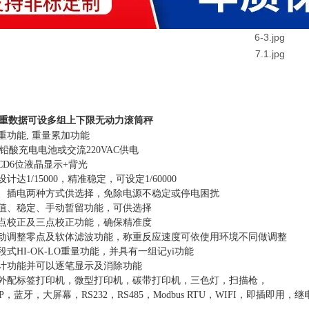
重数据可设多组上下限无动力滚筒秤
皮重功能, 重量累加功能
4Ah铅酸充电电池或交流220VAC供电
/LCD6位液晶显示+背光
设计达1/15000，精准稳定，可设定1/60000
充、插电两种方式供选择，免除电源不稳定或停电困扰
峰值、稳定、手动暂留功能，可供选择
单点校正及三点校正功能，确保精准度
自动调整零点及软体滤波功能，称重反应速度可依使用环境不同做调整
段式HI-OK-LO重量功能，并具有一组记yi功能
累计功能并可以逐笔显示及消除功能
外配标签打印机，微型打印机，碳带打印机，
三色
灯，扫描枪，
PP，蓝牙
，
大屏幕，
RS232，RS485
，
Modbus
RTU
，
WIFI
，
即插即用，继