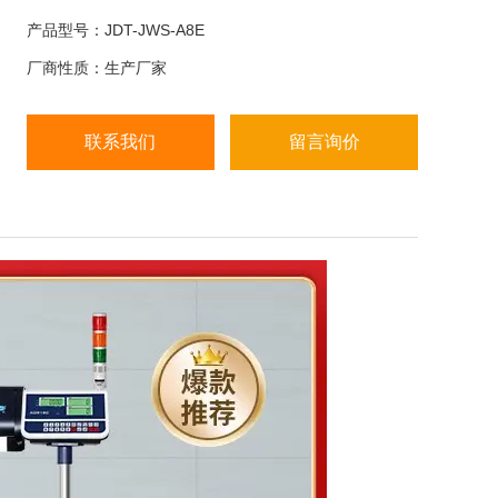
● 预扣皮重功能, 重量累加功能
产品型号：JDT-JWS-A8E
厂商性质：生产厂家
● 6V/4Ah铅酸充电电池或交流220VAC供电
● LED/LCD6位液晶显示+背光
联系我们
留言询价