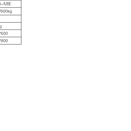
S-A8E
/
600kg
g
*600
*800