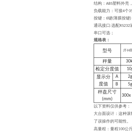
结构：
塑料外壳
ABS
负载能力：可接
个
4
3
按键：
键
薄膜按键
6
(
)
通讯接口
选配
:
RS232
串口可选；
规格表：
型号
JT-H8
秤量
30
检定分度值
10
显示分
A
2
度值
B
5
秤盘尺寸
3
0
0x
(mm)
以下资料仅供参考：
大台面设计：这种滚
了误操作的可能性。
高量程：量程100