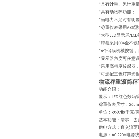
具有计重、累计重
*
具有动物秤功能；
*
当电力不足时有明
*
称重仪表采用
塑
*
ABS
大型
显示屏
*
LED
/LCD
秤盘采用
全不锈
*
304
个薄膜机械按键，
*6
显示器角度可任意
*
采用高精度传感器
*
可选配三色灯声光
*
物流秤重滚筒秤
功能介绍：
显示：
红色数码
LED
称重仪表尺寸：
265
单位：
千克
kg/g/lb(
/
基本功能：清零、去
供电方式：直交流两
电源：
电源线
AC 220V