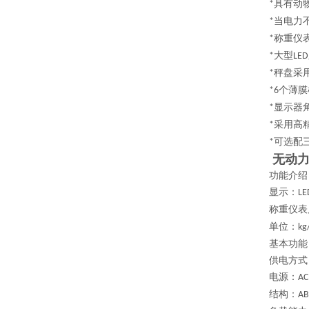
具有动
*
当电力
*
称重仪
*
大型
*
LED
秤盘采
*
个薄膜
*6
显示器
*
采用高
*
可选配
*
无动
功能介绍
显示：
LE
称重仪表
单位：
kg
基本功能
供电方式
电源：
AC
结构：
AB