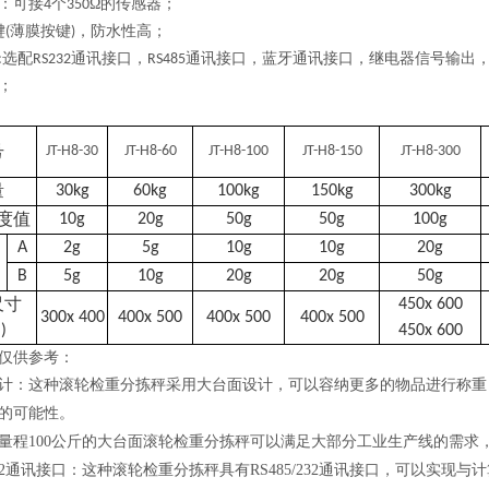
：可接
个
Ω的传感器；
4
350
键
薄膜按键
，防水性高；
(
)
选配
通讯接口，
通讯接口，蓝牙通讯接口，继电器信号输出
:
RS232
RS485
；
号
JT-H8-30
JT-H8-60
JT-H8-100
JT-H8-150
JT-H8-300
量
30kg
60kg
1
0
0kg
150kg
300kg
度值
10g
20g
50g
50g
100g
A
2g
5g
10g
10g
20g
B
5g
10g
20g
20g
50g
尺寸
4
5
0x
6
00
3
0
0x 4
0
0
400x 500
400x 500
400x 500
)
4
5
0x
60
0
仅供参考：
计：这种滚轮检重分拣秤采用大台面设计，可以容纳更多的物品进行称重
的可能性。
量程100公斤的大台面滚轮检重分拣秤可以满足大部分工业生产线的需求
5/232通讯接口：这种滚轮检重分拣秤具有RS485/232通讯接口，可以