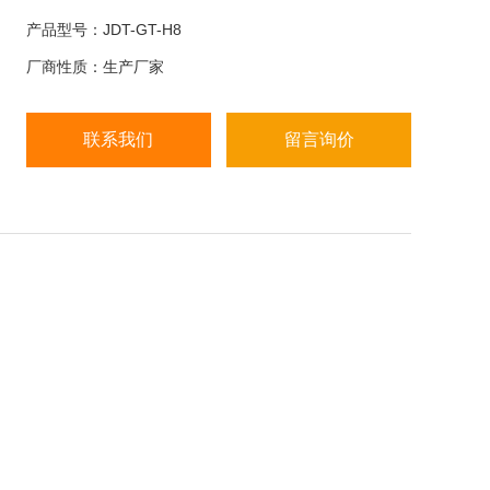
换；
产品型号：JDT-GT-H8
基本功能：清零、去皮、毛重、净重、累计、内置报
厂商性质：生产厂家
警、重量记忆、自动平均值、自动关机，电池电压，
省电功能等；
供电方式：直交流两用型；
联系我们
留言询价
电源：AC 220V电源线 （内置蓄电池）；