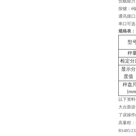
负载能力
按键：
6
通讯接口
串口可选
规格表：
型
秤
检定分
显示分
度值
秤盘
(mm
以下资料
大台面设
了误操作
高量程：
RS48