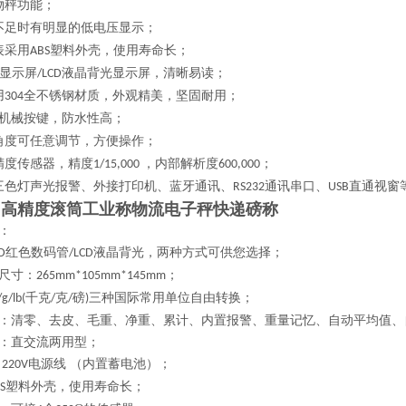
物秤功能；
不足时有明显的低电压显示；
表采用
塑料外壳，使用寿命长；
ABS
显示屏
液晶背光显示屏，清晰易读；
/LCD
用
全不锈钢材质，外观精美，坚固耐用；
304
机械按键，防水性高；
角度可任意调节，方便操作；
精度传感器，精度
，内部解析度
；
1/15,000
600,000
三色灯声光报警、外接打印机、蓝牙通讯、
通讯串口、
直通视窗
RS232
USB
力高精度滚筒工业称物流电子秤快递磅称
：
红色数码管
液晶背光，两种方式可供您选择；
D
/LCD
尺寸：
；
265mm*105mm*145mm
千克
克
磅
三种国际常用单位自由转换；
/g/lb(
/
/
)
：清零、去皮、毛重、净重、累计、内置报警、重量记忆、自动平均值、
：直交流两用型；
电源线 （内置蓄电池）；
 220V
塑料外壳，使用寿命长；
S