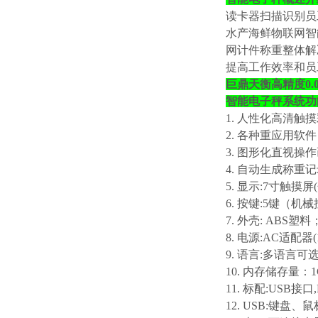
读卡器扫描识别员
水产海鲜物联网智
网计件称重整体解
提高工作效率和员
巨鼎天衡高精度0.
智能电子秤系统功
1. 人性化高清触
2. 各种重应用
3. 图形化直视操
4. 自动生成称重
5. 显示:7寸触摸屏
6. 按键:5键（
7. 外壳: ABS塑料
8. 电源:AC适配器(
9. 语言:多语言可
10. 内存储存量：
11. 标配:USB接口
12. USB:键