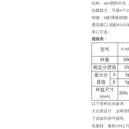
结构：
塑料外壳
ABS
负载能力：可接
个
4
3
按键：
键
薄膜按键
6
(
)
通讯接口
选配
:
RS232
串口可选；
规格表：
型号
JT-H8
秤量
30
检定分度值
10
显示分
A
2
度值
B
5
秤盘尺寸
3
0
0x
(mm)
以下资料仅供参考：
大台面设计：这种滚
了误操作的可能性。
高量程：量程100