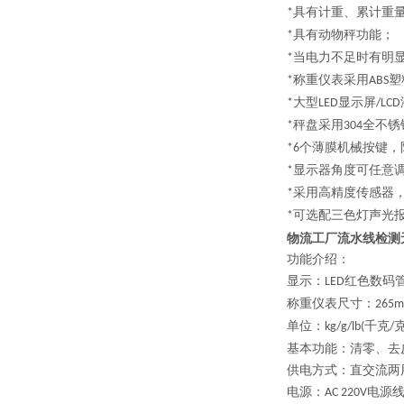
具有计重、累计重
*
具有动物秤功能；
*
当电力不足时有明
*
称重仪表采用
塑
*
ABS
大型
显示屏
*
LED
/LCD
秤盘采用
全不锈
*
304
个薄膜机械按键，
*6
显示器角度可任意
*
采用高精度传感器
*
可选配三色灯声光
*
物流工厂流水线检测
功能介绍：
显示：
红色数码
LED
称重仪表尺寸：
265
单位：
千克
kg/g/lb(
/
基本功能：清零、去
供电方式：直交流两
电源：
电源线
AC 220V