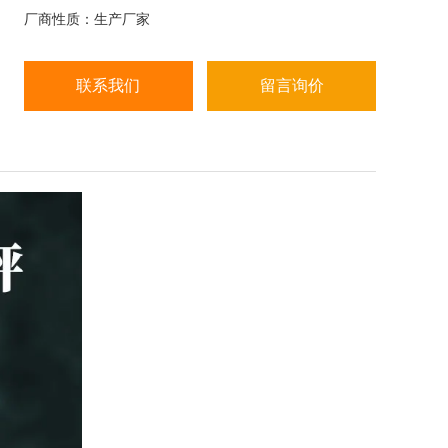
等。高精度自动称重机分选速度快、精度稳定，能够
厂商性质：生产厂家
节省更多的人力物力，提高企业生产周期效率，可广
泛应用于制药、日化、食品、化工、电池、五金配
件、电子、塑胶等行业。
联系我们
留言询价