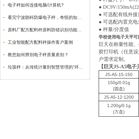
电子秤如何连接电脑/计算机?
● DC9V/150mA(2
●
可选配有线外
看完宁波朗科防爆电子秤，奇怪的知识又增加了
●
可选配内置充电
●
秤量
/
分度值
原料厂配方配料秤原料防错识别功能电子秤
学校使用电子天平可
工业智能配方配料秤操作客户案例
巨天在称量性能、
胶打印机（任意设
教您如何辨别电子秤质量差别？
户需求定制。
【
巨天
JS-A5
电子
垃圾秤：从传统计量到智慧管理的“环保天平”
JS-A5
-15-150
150g/0.01g
(圆盘)
JS-A5
-12-1200
1,200g/0.1g
(方盘)