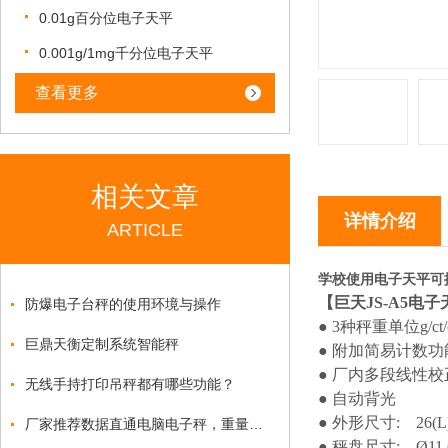
0.01g百分位电子天平
0.001g/1mg千分位电子天平
查看更多
相关文章
详情介绍
ARTICLE
学校使用电子天平可
【巨天
JS-A5
电子
防爆电子台秤的使用环境与操作
● 3
种秤重单位
g/ct
巨鼎天衡定制系统智能秤
●
附加简易计数功
●
厂内多段线性校
无线手持打印吊秤都有哪些功能？
●
自动背光
●
外形尺寸
:
26(L
厂家推荐数据直通电脑电子秤，重量可自动上传PC端电子秤
●
秤盘尺寸
:
Ø11.