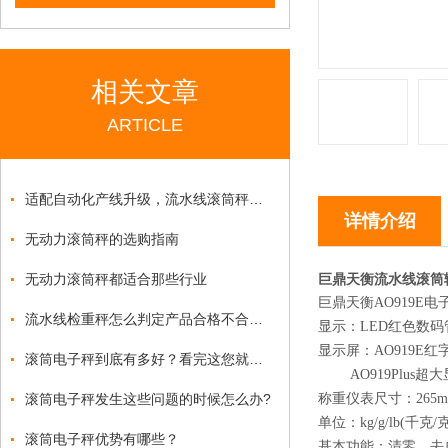
相关文章
ARTICLE
适配自动化产线升级，流水线滚筒秤赋能生产重量管控
详情介绍
无动力滚筒秤的选购指南
无动力滚筒秤都适合那些行业
巨鼎天衡流水线滚筒
巨鼎天衡AO919E
流水线检重秤怎么判定产品合格不合格？
显示：LED红色数码
显示屏：AO919E红字
滚筒电子秤到底有多好？看完这您就懂了
AO919Plus超大
滚筒电子秤发生这些问题的时候怎么办?
称重仪表尺寸：265mm
单位：kg/g/lb(千
滚筒电子秤优势有哪些？
基本功能：清零、去