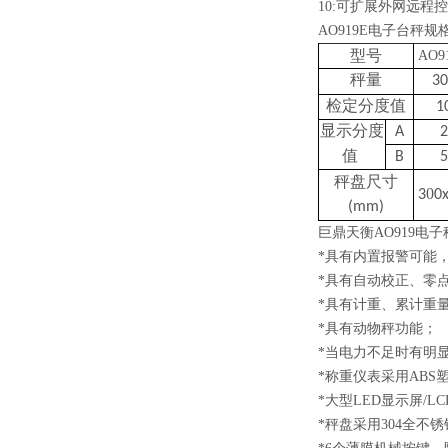
10:可扩展外网远
AO919E电子台秤规
型号
AO91
秤量
30
检定分度值
1
显示分度
A
2
值
B
5
秤盘尺寸
0
3
0x
(mm)
巨鼎天衡AO919电
*具有内置报警可能
*具有自动校正、零
*具有计重、累计重
*具有动物秤功能；
*当电力不足时有明
*称重仪表采用ABS
*大型LED显示屏/
*秤盘采用304全不