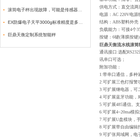
供电方式：直交流两
滚筒电子秤出现故障，可能是传感器出现了问题
电源：AC 220V电源
EX防爆电子天平3000g标准精度是多少？
结构：ABS塑料外
负载能力：可接4个3
巨鼎天衡定制系统智能秤
按键：6键(薄膜按键
巨鼎天衡流水线滚筒
通讯接口:选配RS23
讯串口可选；
附加功能：
1:带串口通信，多种
2:可扩展三色灯报警
3:可扩展继电器，
4:可扩展蓝牙功能，
5:可扩展485通信。支
6:可扩展4~20ma模
7:可扩展U盘模块
8:可扩展带自由编辑
9:可扩张局域网，电