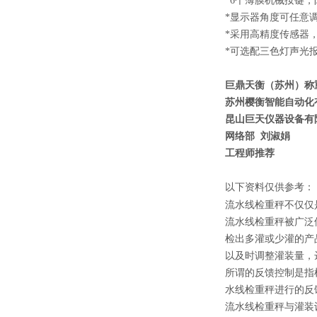
*6个薄膜机械按键
*显示器角度可任意
*采用高精度传感器，精度
*可选配三色灯声光报
巨鼎天衡（苏州）称
苏州樱衡智能自动化
昆山巨天仪器设备有
网络部 刘淑娟
工程师推荐
以下资料仅供参考：
流水线检重秤不仅仅
流水线检重秤被广泛
检出多灌或少灌的产
以及时调整灌装量，
所谓的反馈控制是指
水线检重秤进行的反
流水线检重秤与灌装