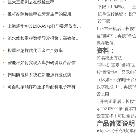
巨天三把剑之在线检重秤
下限：1.945kg 上限
推杆剔除称重秤在牙膏生产的应用
按单位转换键： 设
设下限
上海耀华XK3190-A9+p打印显示仪表标定步骤
1.正常开机后，长按“
皮”键4下，再按“单位
流水线检重秤数据异常报警：高效修复与防控方案
保存数值。
资料：
检重秤怎样优化五金生产效率
简易校正方法：
智能秤如何实现入库扫码调取产品信息称重打印标签
同时按“置零”键和“去
按“置零”键→显示电
扫码防混料系统在新能源行业优势
（比如50kg的电子
可自动按顺序称重多种配料电子秤有操作视频吗？
数字改成“1”，再按“
设上限
2.开机正常后，长按”
示“02.0500”按“
设置完毕！可以拿起
产品简要说明
● kg<>lb(千克/磅)