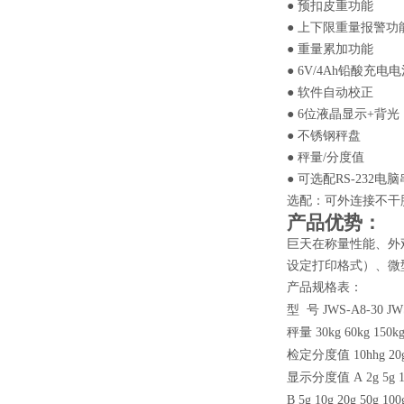
● 预扣皮重功能
● 上下限重量报警功
● 重量累加功能
● 6V/4Ah铅酸充电
● 软件自动校正
● 6位液晶显示+背光
● 不锈钢秤盘
● 秤量/分度值
● 可选配RS-232电
选配：可外连接不干
产品优势：
巨天在称量性能、外观
设定打印格式）、微
产品规格表：
型 号
JWS-A8-30
JW
秤量
30kg
60kg
150k
检定分度值
10hhg
20
显示分度值
A
2g
5g
B
5g
10g
20g
50g
100