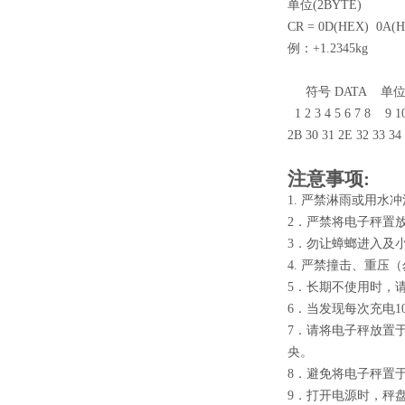
单位(2BYTE)
CR = 0D(HEX) 0A(
例：+1.2345kg
符号 DATA 单位
1 2 3 4 5 6 7 8 9 1
2B 30 31 2E 32 33 3
注意事项:
1. 严禁淋雨或用水
2．严禁将电子秤置
3．勿让蟑螂进入及
4. 严禁撞击、重压
5．长期不使用时，
6．当发现每次充电
7．请将电子秤放置
央。
8．避免将电子秤置
9．打开电源时，秤